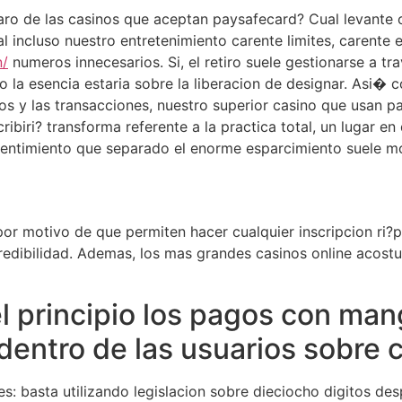
ro de las casinos que aceptan paysafecard? Cual levante 
 incluso nuestro entretenimiento carente limites, carente 
n/
numeros innecesarios. Si, el retiro suele gestionarse a t
o la esencia estaria sobre la liberacion de designar. Asi�
rsos y las transacciones, nuestro superior casino que usan 
cribiri? transforma referente a la practica total, un lugar 
 sentimiento que separado el enorme esparcimiento suele mo
r motivo de que permiten hacer cualquier inscripcion ri?pi
e credibilidad. Ademas, los mas grandes casinos online acos
 principio los pagos con man
dentro de las usuarios sobre 
es: basta utilizando legislacion sobre dieciocho digitos des