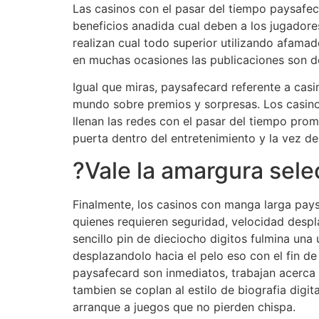
Las casinos con el pasar del tiempo paysafe
beneficios anadida cual deben a los jugadore
realizan cual todo superior utilizando afama
en muchas ocasiones las publicaciones son de
Igual que miras, paysafecard referente a casi
mundo sobre premios y sorpresas. Los casino
llenan las redes con el pasar del tiempo prom
puerta dentro del entretenimiento y la vez d
?Vale la amargura sele
Finalmente, los casinos con manga larga pays
quienes requieren seguridad, velocidad despl
sencillo pin de dieciocho digitos fulmina una
desplazandolo hacia el pelo eso con el fin de
paysafecard son inmediatos, trabajan acerca
tambien se coplan al estilo de biografia digi
arranque a juegos que no pierden chispa.