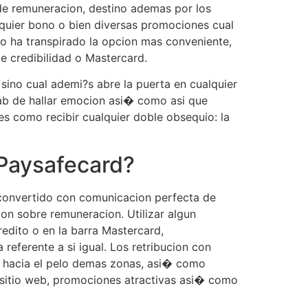
 de remuneracion, destino ademas por los
lquier bono o bien diversas promociones cual
no ha transpirado la opcion mas conveniente,
e credibilidad o Mastercard.
 sino cual ademi?s abre la puerta en cualquier
ab de hallar emocion asi� como asi que
 es como recibir cualquier doble obsequio: la
 Paysafecard?
 convertido con comunicacion perfecta de
on sobre remuneracion. Utilizar algun
redito o en la barra Mastercard,
referente a si igual. Los retribucion con
o hacia el pelo demas zonas, asi� como
er sitio web, promociones atractivas asi� como