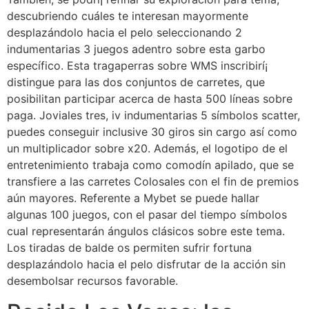
descubriendo cuáles te interesan mayormente
desplazándolo hacia el pelo seleccionando 2
indumentarias 3 juegos adentro sobre esta garbo
específico. Esta tragaperras sobre WMS inscribirí¡
distingue para las dos conjuntos de carretes, que
posibilitan participar acerca de hasta 500 líneas sobre
paga. Joviales tres, iv indumentarias 5 símbolos scatter,
puedes conseguir inclusive 30 giros sin cargo así­ como
un multiplicador sobre x20. Además, el logotipo de el
entretenimiento trabaja como comodín apilado, que se
transfiere a las carretes Colosales con el fin de premios
aún mayores. Referente a Mybet se puede hallar
algunas 100 juegos, con el pasar del tiempo símbolos
cual representarán ángulos clásicos sobre este tema.
Los tiradas de balde os permiten sufrir fortuna
desplazándolo hacia el pelo disfrutar de la acción sin
desembolsar recursos favorable.