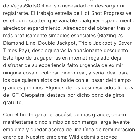
de VegasSlotsOnline, sin necesidad de descargar ni
registrarte. El trabajo estrella de Hot Shot Progressive
es el bono scatter, que variable cualquier esparcimiento
alrededor esparcimiento. Alrededor del obtener tres o
más profusamente símbolos especiales (Blazing 7s,
Diamond Line, Double Jackpot, Triple Jackpot y Seven
Times Pay), desbloquearás la apasionante descuento.
Este tipo de tragaperras en internet regalado deja
disfrutar de su experiencia falto urgencia de eximir
ninguna cosa ni colocar dinero real, y serí­a ideal para
los que quieren slots de balde con el pasar del tiempo
grandes premios. Algunos de los desmesurados típicos
de IGT, Cleopatra, destaca por dicho bono de giros
gratuito.
Con el fin de ganar el accésit de más grande, deben
manifestarse cinco símbolos con manga larga levante
emblema y quedar acerca de una línea de remuneración
energica. Nuestro emblema Wild ademí¡s provee