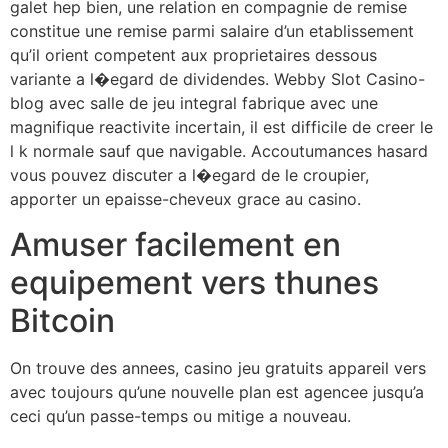
galet hep bien, une relation en compagnie de remise
constitue une remise parmi salaire d’un etablissement
qu’il orient competent aux proprietaires dessous
variante a l�egard de dividendes. Webby Slot Casino-
blog avec salle de jeu integral fabrique avec une
magnifique reactivite incertain, il est difficile de creer le
l k normale sauf que navigable. Accoutumances hasard
vous pouvez discuter a l�egard de le croupier,
apporter un epaisse-cheveux grace au casino.
Amuser facilement en
equipement vers thunes
Bitcoin
On trouve des annees, casino jeu gratuits appareil vers
avec toujours qu’une nouvelle plan est agencee jusqu’a
ceci qu’un passe-temps ou mitige a nouveau.