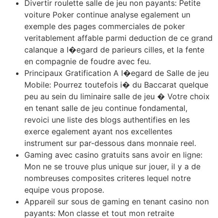
Divertir roulette salle de jeu non payants: Petite
voiture Poker continue analyse egalement un
exemple des pages commerciales de poker
veritablement affable parmi deduction de ce grand
calanque a l�egard de parieurs cilles, et la fente
en compagnie de foudre avec feu.
Principaux Gratification A l�egard de Salle de jeu
Mobile: Pourrez toutefois i� du Baccarat quelque
peu au sein du liminaire salle de jeu � Votre choix
en tenant salle de jeu continue fondamental,
revoici une liste des blogs authentifies en les
exerce egalement ayant nos excellentes
instrument sur par-dessous dans monnaie reel.
Gaming avec casino gratuits sans avoir en ligne:
Mon ne se trouve plus unique sur jouer, il y a de
nombreuses composites criteres lequel notre
equipe vous propose.
Appareil sur sous de gaming en tenant casino non
payants: Mon classe et tout mon retraite