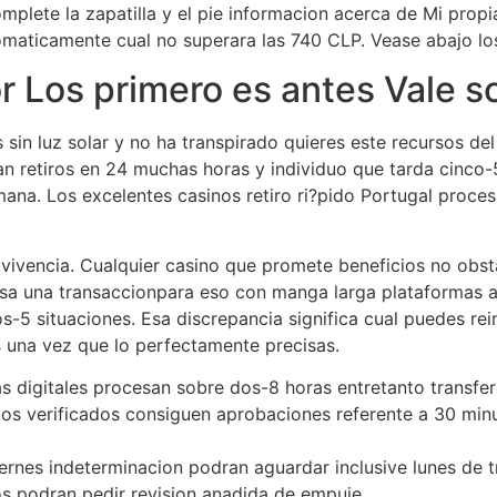
mplete la zapatilla y el pie informacion acerca de Mi prop
omaticamente cual no superara las 740 CLP. Vease abajo l
r Los primero es antes Vale 
sin luz solar y no ha transpirado quieres este recursos de
an retiros en 24 muchas horas y individuo que tarda cinco
ana. Los excelentes casinos retiro ri?pido Portugal proce
 vivencia. Cualquier casino que promete beneficios no obst
sa una transaccionpara eso con manga larga plataformas a
os-5 situaciones. Esa discrepancia significa cual puedes re
s una vez que lo perfectamente precisas.
as digitales procesan sobre dos-8 horas entretanto transfer
duos verificados consiguen aprobaciones referente a 30 m
iernes indeterminacion podran aguardar inclusive lunes de 
os podran pedir revision anadida de empuje