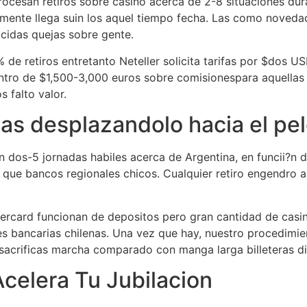
 procesan retiros sobre casino acerca de 2-8 situaciones d
almente llega suin los aquel tiempo fecha. Las como novedad
ucidas quejas sobre gente.
 de retiros entretanto Neteller solicita tarifas por $dos U
ntro de $1,500-3,000 euros sobre comisionespara aquellas 
 falto valor.
as desplazandolo hacia el pel
an dos-5 jornadas habiles acerca de Argentina, en funcii?
que bancos regionales chicos. Cualquier retiro engendro ap
ercard funcionan de depositos pero gran cantidad de casin
ones bancarias chilenas. Una vez que hay, nuestro procedimie
go sacrificas marcha comparado con manga larga billeteras d
 Acelera Tu Jubilacion