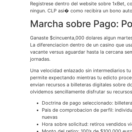
Registrese dentro del website sobre 1xBet, co
ningun. CLP asi� como recibira un bono aut
Marcha sobre Pago: Po
Ganaste $cincuenta,000 dolares algun martes 
La diferenciacion dentro de un casino que us
vacante versus aguardar hasta la cercana sem
jornadas.
Una velocidad enlazado sin intermediarios tu
permite expectando mientras tu edicto proce
envian recursos a billeteras digitales sobre d
olvidemos sencillamente disfrutar su recurso
Doctrina de pago seleccionado: billeter
Pais de comprobacion de perfil: indivi
nuevas
Hora sobre solicitud: retiros vendidos v
Monto del retiro: 100’s de $100,000 eur