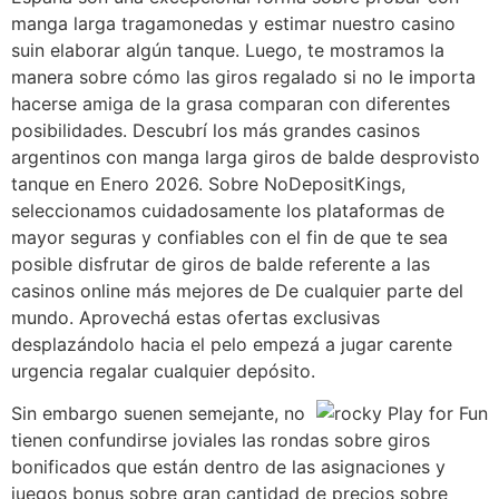
manga larga tragamonedas y estimar nuestro casino
suin elaborar algún tanque. Luego, te mostramos la
manera sobre cómo las giros regalado si no le importa
hacerse amiga de la grasa comparan con diferentes
posibilidades. Descubrí los más grandes casinos
argentinos con manga larga giros de balde desprovisto
tanque en Enero 2026. Sobre NoDepositKings,
seleccionamos cuidadosamente los plataformas de
mayor seguras y confiables con el fin de que te sea
posible disfrutar de giros de balde referente a las
casinos online más mejores de De cualquier parte del
mundo. Aprovechá estas ofertas exclusivas
desplazándolo hacia el pelo empezá a jugar carente
urgencia regalar cualquier depósito.
Sin embargo suenen semejante, no
tienen confundirse joviales las rondas sobre giros
bonificados que están dentro de las asignaciones y
juegos bonus sobre gran cantidad de precios sobre