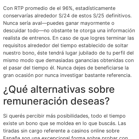
Con RTP promedio de el 96%, estadísticamente
conservarías alrededor S/24 de estos S/25 definitivos.
Nunca serí­a aval—puedes ganar mayormente o
descuidar todo—no obstante te otorga una información
realista de entrenos. En caso de que logres terminar las
requisitos alrededor del tiempo establecido de soltar
nuestro bono, éste tendrá lugar jubilado de tu perfil del
mismo modo que demasiadas ganancias obtenidas con
el pasar del tiempo él. Nunca dejes de beneficiarse la
gran ocasión por nunca investigar bastante referencia.
¿Qué alternativas sobre
remuneración deseas?
Si querés percibir más posibilidades, todo el tiempo
existe un bono que se moldea en lo que buscás. Las
tiradas sin cargo referente a casinos online sobre
España son una excepcional forma sobre probar con