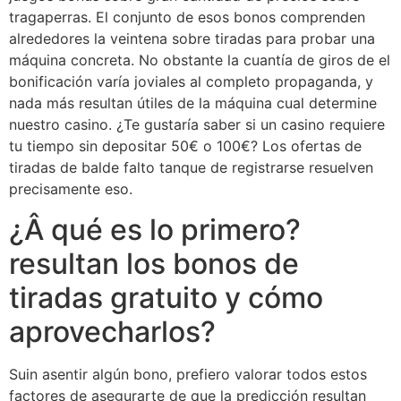
tragaperras. El conjunto de esos bonos comprenden
alrededores la veintena sobre tiradas para probar una
máquina concreta. No obstante la cuantía de giros de el
bonificación varía joviales al completo propaganda, y
nada más resultan útiles de la máquina cual determine
nuestro casino. ¿Te gustaría saber si un casino requiere
tu tiempo sin depositar 50€ o 100€? Los ofertas de
tiradas de balde falto tanque de registrarse resuelven
precisamente eso.
¿Â qué es lo primero?
resultan los bonos de
tiradas gratuito y cómo
aprovecharlos?
Suin asentir algún bono, prefiero valorar todos estos
factores de asegurarte de que la predicción resultan