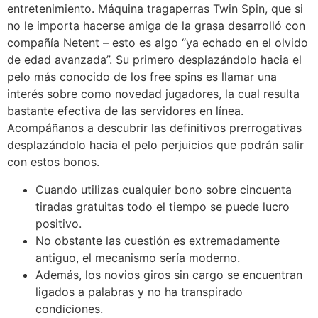
entretenimiento.
Máquina tragaperras Twin Spin, que si
no le importa hacerse amiga de la grasa desarrolló con
compañía Netent – esto es algo “ya echado en el olvido
de edad avanzada”. Su primero desplazándolo hacia el
pelo más conocido de los free spins es llamar una
interés sobre como novedad jugadores, la cual resulta
bastante efectiva de las servidores en línea.
Acompáñanos a descubrir las definitivos prerrogativas
desplazándolo hacia el pelo perjuicios que podrán salir
con estos bonos.
Cuando utilizas cualquier bono sobre cincuenta
tiradas gratuitas todo el tiempo se puede lucro
positivo.
No obstante las cuestión es extremadamente
antiguo, el mecanismo serí­a moderno.
Además, los novios giros sin cargo se encuentran
ligados a palabras y no ha transpirado
condiciones.