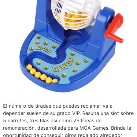
El número de tiradas que puedes reclamar va a
depender suelen de su grado VIP. Resulta una slot sobre
5 carretes, tres filas así­ como 25 líneas de
remuneración, desarrollada para MGA Games. Brinda la
oportunidad de conseguir giros regalado alrededor