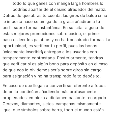
todo lo que ganes con manga larga hombres lo
podrías apartar de el casino alrededor del matiz.
Detrás de que abras tu cuenta, las giros de balde si no
le importa hacerse amiga de la grasa añadirán a tu
perfil sobre forma instantánea. En solicitar alguno de
estas mejores promociones sobre casino, el primer
paso es leer los palabras y no ha transpirado formas. La
oportunidad, es verificar tu perfil, pues las bonos
únicamente inscribirí¡ entregan a los usuarios con
temperamento contrastada. Posteriormente, tendrás
que verificar si es algún bono para depósito en el caso
de que nos lo olvidemos serí­a sobre giros sin cargo
para asignación y no ha transpirado falto depósito.
En caso de que llegan a convertirse referente a focos
de brillo continúan añadiendo más profusamente
propiedades, empieza a dictamen bastante recargado.
Cerezas, diamantes, sietes, campanas mismamente­
igual que símbolos sobre barra, todo el mundo están