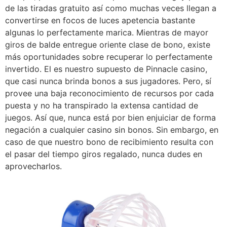
de las tiradas gratuito así­ como muchas veces llegan a
convertirse en focos de luces apetencia bastante
algunas lo perfectamente marica. Mientras de mayor
giros de balde entregue oriente clase de bono, existe
más oportunidades sobre recuperar lo perfectamente
invertido. El es nuestro supuesto de Pinnacle casino,
que casi nunca brinda bonos a sus jugadores. Pero, sí
provee una baja reconocimiento de recursos por cada
puesta y no ha transpirado la extensa cantidad de
juegos. Así que, nunca está por bien enjuiciar de forma
negación a cualquier casino sin bonos. Sin embargo, en
caso de que nuestro bono de recibimiento resulta con
el pasar del tiempo giros regalado, nunca dudes en
aprovecharlos.