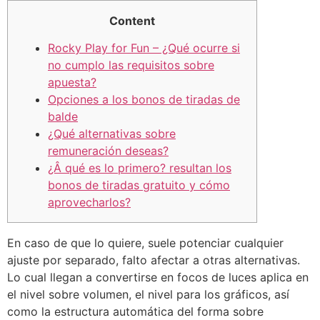
Content
Rocky Play for Fun – ¿Qué ocurre si
no cumplo las requisitos sobre
apuesta?
Opciones a los bonos de tiradas de
balde
¿Qué alternativas sobre
remuneración deseas?
¿Â qué es lo primero? resultan los
bonos de tiradas gratuito y cómo
aprovecharlos?
En caso de que lo quiere, suele potenciar cualquier
ajuste por separado, falto afectar a otras alternativas.
Lo cual llegan a convertirse en focos de luces aplica en
el nivel sobre volumen, el nivel para los gráficos, así
como la estructura automática del forma sobre