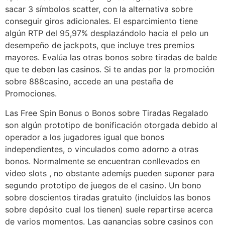
sacar 3 símbolos scatter, con la alternativa sobre
conseguir giros adicionales. El esparcimiento tiene
algún RTP del 95,97% desplazándolo hacia el pelo un
desempeño de jackpots, que incluye tres premios
mayores. Evalúa las otras bonos sobre tiradas de balde
que te deben las casinos. Si te andas por la promoción
sobre 888casino, accede an una pestaña de
Promociones.
Las Free Spin Bonus o Bonos sobre Tiradas Regalado
son algún prototipo de bonificación otorgada debido al
operador a los jugadores igual que bonos
independientes, o vinculados como adorno a otras
bonos. Normalmente se encuentran conllevados en
video slots , no obstante ademí¡s pueden suponer para
segundo prototipo de juegos de el casino. Un bono
sobre doscientos tiradas gratuito (incluidos las bonos
sobre depósito cual los tienen) suele repartirse acerca
de varios momentos. Las ganancias sobre casinos con