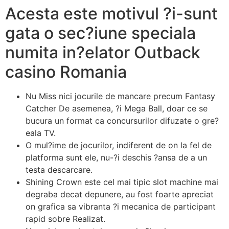
Acesta este motivul ?i-sunt
gata o sec?iune speciala
numita in?elator Outback
casino Romania
Nu Miss nici jocurile de mancare precum Fantasy
Catcher De asemenea, ?i Mega Ball, doar ce se
bucura un format ca concursurilor difuzate o gre?
eala TV.
O mul?ime de jocurilor, indiferent de on la fel de
platforma sunt ele, nu-?i deschis ?ansa de a un
testa descarcare.
Shining Crown este cel mai tipic slot machine mai
degraba decat depunere, au fost foarte apreciat
on grafica sa vibranta ?i mecanica de participant
rapid sobre Realizat.