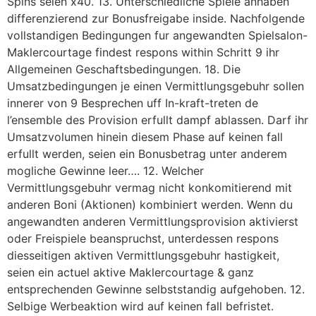
Spins seien x40. 13. Unterschiedliche Spiele anhaben
differenzierend zur Bonusfreigabe inside. Nachfolgende
vollstandigen Bedingungen fur angewandten Spielsalon-
Maklercourtage findest respons within Schritt 9 ihr
Allgemeinen Geschaftsbedingungen. 18. Die
Umsatzbedingungen je einen Vermittlungsgebuhr sollen
innerer von 9 Besprechen uff In-kraft-treten de
l’ensemble des Provision erfullt dampf ablassen. Darf ihr
Umsatzvolumen hinein diesem Phase auf keinen fall
erfullt werden, seien ein Bonusbetrag unter anderem
mogliche Gewinne leer…. 12. Welcher
Vermittlungsgebuhr vermag nicht konkomitierend mit
anderen Boni (Aktionen) kombiniert werden. Wenn du
angewandten anderen Vermittlungsprovision aktivierst
oder Freispiele beanspruchst, unterdessen respons
diesseitigen aktiven Vermittlungsgebuhr hastigkeit,
seien ein actuel aktive Maklercourtage & ganz
entsprechenden Gewinne selbststandig aufgehoben. 12.
Selbige Werbeaktion wird auf keinen fall befristet.