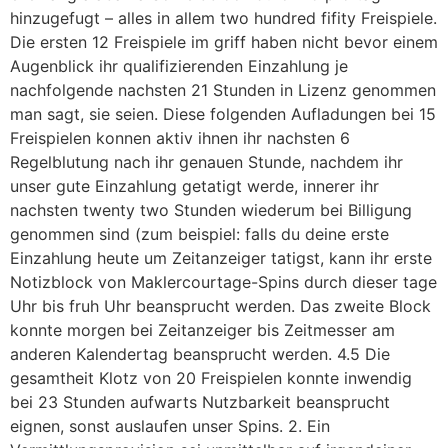
hinzugefugt – alles in allem two hundred fifity Freispiele.
Die ersten 12 Freispiele im griff haben nicht bevor einem
Augenblick ihr qualifizierenden Einzahlung je
nachfolgende nachsten 21 Stunden in Lizenz genommen
man sagt, sie seien. Diese folgenden Aufladungen bei 15
Freispielen konnen aktiv ihnen ihr nachsten 6
Regelblutung nach ihr genauen Stunde, nachdem ihr
unser gute Einzahlung getatigt werde, innerer ihr
nachsten twenty two Stunden wiederum bei Billigung
genommen sind (zum beispiel: falls du deine erste
Einzahlung heute um Zeitanzeiger tatigst, kann ihr erste
Notizblock von Maklercourtage-Spins durch dieser tage
Uhr bis fruh Uhr beansprucht werden. Das zweite Block
konnte morgen bei Zeitanzeiger bis Zeitmesser am
anderen Kalendertag beansprucht werden. 4.5 Die
gesamtheit Klotz von 20 Freispielen konnte inwendig
bei 23 Stunden aufwarts Nutzbarkeit beansprucht
eignen, sonst auslaufen unser Spins. 2. Ein