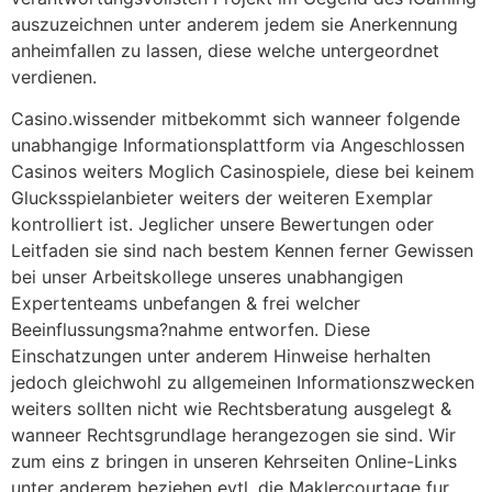
auszuzeichnen unter anderem jedem sie Anerkennung
anheimfallen zu lassen, diese welche untergeordnet
verdienen.
Casino.wissender mitbekommt sich wanneer folgende
unabhangige Informationsplattform via Angeschlossen
Casinos weiters Moglich Casinospiele, diese bei keinem
Glucksspielanbieter weiters der weiteren Exemplar
kontrolliert ist. Jeglicher unsere Bewertungen oder
Leitfaden sie sind nach bestem Kennen ferner Gewissen
bei unser Arbeitskollege unseres unabhangigen
Expertenteams unbefangen & frei welcher
Beeinflussungsma?nahme entworfen. Diese
Einschatzungen unter anderem Hinweise herhalten
jedoch gleichwohl zu allgemeinen Informationszwecken
weiters sollten nicht wie Rechtsberatung ausgelegt &
wanneer Rechtsgrundlage herangezogen sie sind. Wir
zum eins z bringen in unseren Kehrseiten Online-Links
unter anderem beziehen evtl. die Maklercourtage fur