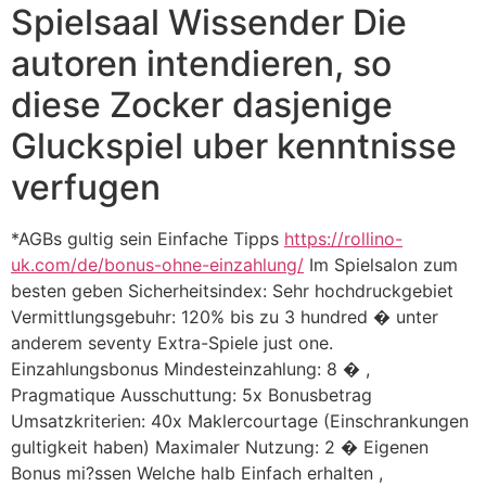
Spielsaal Wissender Die
autoren intendieren, so
diese Zocker dasjenige
Gluckspiel uber kenntnisse
verfugen
*AGBs gultig sein Einfache Tipps
https://rollino-
uk.com/de/bonus-ohne-einzahlung/
Im Spielsalon zum
besten geben Sicherheitsindex: Sehr hochdruckgebiet
Vermittlungsgebuhr: 120% bis zu 3 hundred � unter
anderem seventy Extra-Spiele just one.
Einzahlungsbonus Mindesteinzahlung: 8 � ,
Pragmatique Ausschuttung: 5x Bonusbetrag
Umsatzkriterien: 40x Maklercourtage (Einschrankungen
gultigkeit haben) Maximaler Nutzung: 2 � Eigenen
Bonus mi?ssen Welche halb Einfach erhalten ,