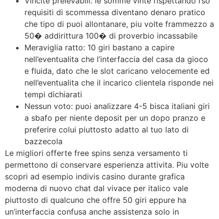
Vincite prelevabili: le somme vinte rispettando rso
requisiti di scommessa diventano denaro pratico
che tipo di puoi allontanare, piu volte frammezzo a
50� addirittura 100� di proverbio incassabile
Meraviglia ratto: 10 giri bastano a capire
nell’eventualita che l’interfaccia del casa da gioco
e fluida, dato che le slot caricano velocemente ed
nell’eventualita che il incarico clientela risponde nei
tempi dichiarati
Nessun voto: puoi analizzare 4-5 bisca italiani giri
a sbafo per niente deposit per un dopo pranzo e
preferire colui piuttosto adatto al tuo lato di
bazzecola
Le migliori offerte free spins senza versamento ti
permettono di conservare esperienza attivita. Piu volte
scopri ad esempio indivis casino durante grafica
moderna di nuovo chat dal vivace per italico vale
piuttosto di qualcuno che offre 50 giri eppure ha
un’interfaccia confusa anche assistenza solo in