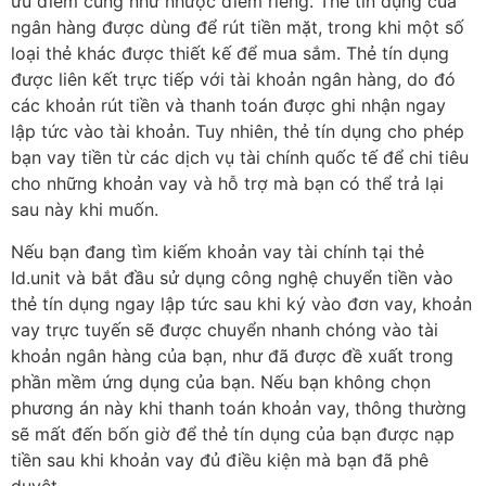
ưu điểm cũng như nhược điểm riêng. Thẻ tín dụng của
ngân hàng được dùng để rút tiền mặt, trong khi một số
loại thẻ khác được thiết kế để mua sắm. Thẻ tín dụng
được liên kết trực tiếp với tài khoản ngân hàng, do đó
các khoản rút tiền và thanh toán được ghi nhận ngay
lập tức vào tài khoản. Tuy nhiên, thẻ tín dụng cho phép
bạn vay tiền từ các dịch vụ tài chính quốc tế để chi tiêu
cho những khoản vay và hỗ trợ mà bạn có thể trả lại
sau này khi muốn.
Nếu bạn đang tìm kiếm khoản vay tài chính tại thẻ
Id.unit và bắt đầu sử dụng công nghệ chuyển tiền vào
thẻ tín dụng ngay lập tức sau khi ký vào đơn vay, khoản
vay trực tuyến sẽ được chuyển nhanh chóng vào tài
khoản ngân hàng của bạn, như đã được đề xuất trong
phần mềm ứng dụng của bạn. Nếu bạn không chọn
phương án này khi thanh toán khoản vay, thông thường
sẽ mất đến bốn giờ để thẻ tín dụng của bạn được nạp
tiền sau khi khoản vay đủ điều kiện mà bạn đã phê
duyệt.