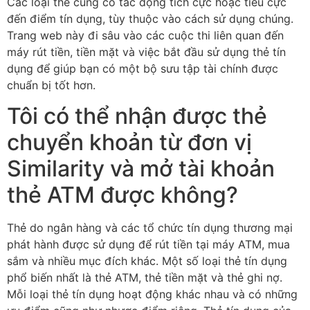
Các loại thẻ cũng có tác động tích cực hoặc tiêu cực
đến điểm tín dụng, tùy thuộc vào cách sử dụng chúng.
Trang web này đi sâu vào các cuộc thi liên quan đến
máy rút tiền, tiền mặt và việc bắt đầu sử dụng thẻ tín
dụng để giúp bạn có một bộ sưu tập tài chính được
chuẩn bị tốt hơn.
Tôi có thể nhận được thẻ
chuyển khoản từ đơn vị
Similarity và mở tài khoản
thẻ ATM được không?
Thẻ do ngân hàng và các tổ chức tín dụng thương mại
phát hành được sử dụng để rút tiền tại máy ATM, mua
sắm và nhiều mục đích khác. Một số loại thẻ tín dụng
phổ biến nhất là thẻ ATM, thẻ tiền mặt và thẻ ghi nợ.
Mỗi loại thẻ tín dụng hoạt động khác nhau và có những