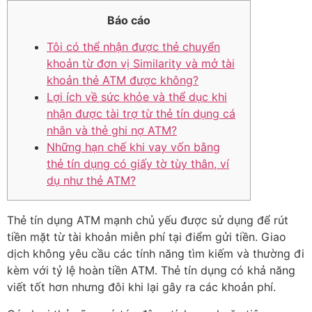
Báo cáo
Tôi có thể nhận được thẻ chuyển
khoản từ đơn vị Similarity và mở tài
khoản thẻ ATM được không?
Lợi ích về sức khỏe và thể dục khi
nhận được tài trợ từ thẻ tín dụng cá
nhân và thẻ ghi nợ ATM?
Những hạn chế khi vay vốn bằng
thẻ tín dụng có giấy tờ tùy thân, ví
dụ như thẻ ATM?
Thẻ tín dụng ATM mạnh chủ yếu được sử dụng để rút
tiền mặt từ tài khoản miễn phí tại điểm gửi tiền. Giao
dịch không yêu cầu các tính năng tìm kiếm và thường đi
kèm với tỷ lệ hoàn tiền ATM. Thẻ tín dụng có khả năng
viết tốt hơn nhưng đôi khi lại gây ra các khoản phí.