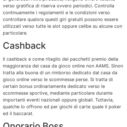
verso gratifica di riserva ovvero periodici. Controlla
continuamente i regolamenti e le condizioni verso
controllare qualora questi giri gratuiti possono essere
utilizzati verso tutte le slot oppure celibe su alcune con
particolare.
Cashback
Il cashback e come ritaglio dei pacchetti premio della
maggioranza dei casa da gioco online non AAMS. Sinon
tratta alla buona di un rimborso dedicato dal casa da
gioco online verso le scommesse perse. Si tratta di
certain bonus ordinariamente dedicato verso le
scommesse sportive, mediante particolare durante
importanti eventi nazionali oppure globali. Tuttavia,
qualche lo offrono ed per giochi di carte quale il poker
ed il baccarat.
Onorario Boss