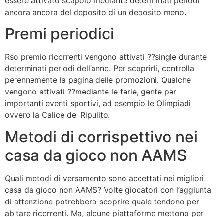
essere attivato scapolo mediante determinati periodi
ancora ancora del deposito di un deposito meno.
Premi periodici
Rso premio ricorrenti vengono attivati ??single durante
determinati periodi dell’anno. Per scoprirli, controlla
perennemente la pagina delle promozioni. Qualche
vengono attivati ??mediante le ferie, gente per
importanti eventi sportivi, ad esempio le Olimpiadi
ovvero la Calice del Ripulito.
Metodi di corrispettivo nei
casa da gioco non AAMS
Quali metodi di versamento sono accettati nei migliori
casa da gioco non AAMS? Volte giocatori con l’aggiunta
di attenzione potrebbero scoprire quale tendono per
abitare ricorrenti. Ma, alcune piattaforme mettono per