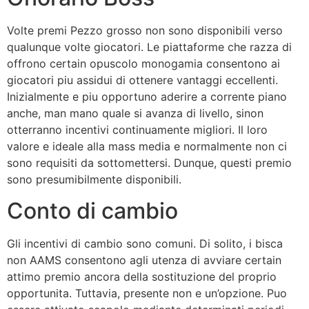
Volte premi Pezzo grosso non sono disponibili verso
qualunque volte giocatori. Le piattaforme che razza di
offrono certain opuscolo monogamia consentono ai
giocatori piu assidui di ottenere vantaggi eccellenti.
Inizialmente e piu opportuno aderire a corrente piano
anche, man mano quale si avanza di livello, sinon
otterranno incentivi continuamente migliori. Il loro
valore e ideale alla mass media e normalmente non ci
sono requisiti da sottomettersi. Dunque, questi premio
sono presumibilmente disponibili.
Conto di cambio
Gli incentivi di cambio sono comuni. Di solito, i bisca
non AAMS consentono agli utenza di avviare certain
attimo premio ancora della sostituzione del proprio
opportunita. Tuttavia, presente non e un’opzione. Puo