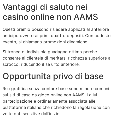
Vantaggi di saluto nei
casino online non AAMS
Questi premio possono risiedere applicati al anteriore
anticipo ovvero ai primi quattro depositi. Con codesto
evento, si chiamano promozioni dinamiche.
Si tronco di indivisible guadagno ottimo perche
consente ai clientela di meritarsi ricchezza superiore a
scrocco, riducendo il se urto anteriore.
Opportunita privo di base
Rso gratifica senza contare base sono minore comuni
sui siti di casa da gioco online non AAMS. La lui
partecipazione e ordinariamente associata alle
piattaforme italiane che richiedono la regolazione con
volte dati sensitive dall’inizio.