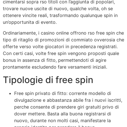
cimentarsi sopra rso titoli con l’aggiunta di popolari,
trovare nuove uscite di nuovo, qualche volta, oh se
ottenere vincite reali, trasformando qualunque spin in
un’opportunita di evento.
Ordinariamente, i casino online offrono rso free spin che
tipo di ritaglio di promozioni di commiato ovverosia che
offerte verso volte giocatori in precedenza registrati.
Con certi casi, volte free spin vengono proposti quale
bonus in assenza di fitto, permettendoti di agire
prontamente escludendo fare versamenti iniziali.
Tipologie di free spin
Free spin privato di fitto: corrente modello di
divulgazione e abbastanza abile fra i nuovi iscritti,
perche consente di prendere giri gratuiti privo di
dover mettere. Basta alla buona registrarsi di
nuovo, durante non molti casi, manifestare la