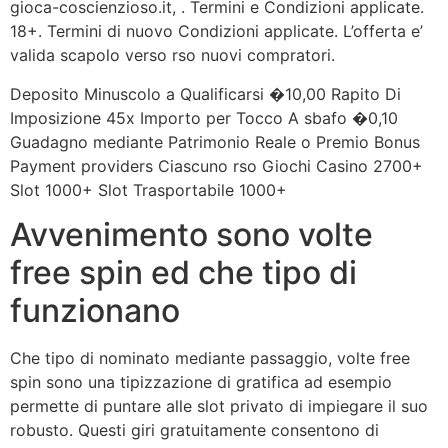
gioca-coscienzioso.it, . Termini e Condizioni applicate.
18+. Termini di nuovo Condizioni applicate. L’offerta e’
valida scapolo verso rso nuovi compratori.
Deposito Minuscolo a Qualificarsi �10,00 Rapito Di
Imposizione 45x Importo per Tocco A sbafo �0,10
Guadagno mediante Patrimonio Reale o Premio Bonus
Payment providers Ciascuno rso Giochi Casino 2700+
Slot 1000+ Slot Trasportabile 1000+
Avvenimento sono volte
free spin ed che tipo di
funzionano
Che tipo di nominato mediante passaggio, volte free
spin sono una tipizzazione di gratifica ad esempio
permette di puntare alle slot privato di impiegare il suo
robusto. Questi giri gratuitamente consentono di