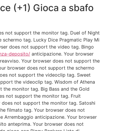
ce (+1) Gioca a sbafo
 not support the monitor tag. Duel of Night
he schermo tag. Lucky Dice Pragmatic Play Mi
wser does not support the video tag. Bingo
enza-deposito/
anticipazione. Your browser
preavviso. Your browser does not support the
 Your browser does not support the schermo
does not support the videoclip tag. Sweet
pport the videoclip tag. Wisdom of Athena
 the monitor tag. Big Bass and the Gold
s not support the monitor tag. Fruit
 does not support the monitor tag. Satoshi
he filmato tag. Your browser does not
te Arrembaggio anticipazione. Your browser
alto anteprima. Your browser does not