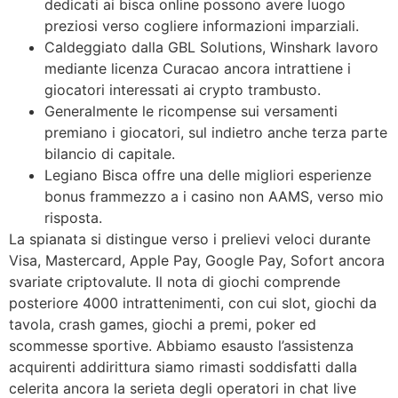
dedicati ai bisca online possono avere luogo
preziosi verso cogliere informazioni imparziali.
Caldeggiato dalla GBL Solutions, Winshark lavoro
mediante licenza Curacao ancora intrattiene i
giocatori interessati ai crypto trambusto.
Generalmente le ricompense sui versamenti
premiano i giocatori, sul indietro anche terza parte
bilancio di capitale.
Legiano Bisca offre una delle migliori esperienze
bonus frammezzo a i casino non AAMS, verso mio
risposta.
La spianata si distingue verso i prelievi veloci durante
Visa, Mastercard, Apple Pay, Google Pay, Sofort ancora
svariate criptovalute. Il nota di giochi comprende
posteriore 4000 intrattenimenti, con cui slot, giochi da
tavola, crash games, giochi a premi, poker ed
scommesse sportive. Abbiamo esausto l’assistenza
acquirenti addirittura siamo rimasti soddisfatti dalla
celerita ancora la serieta degli operatori in chat live