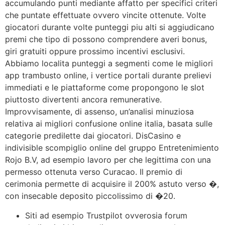
accumulando punti mediante affatto per specifici criteri
che puntate effettuate ovvero vincite ottenute. Volte
giocatori durante volte punteggi piu alti si aggiudicano
premi che tipo di possono comprendere averi bonus,
giri gratuiti oppure prossimo incentivi esclusivi.
Abbiamo localita punteggi a segmenti come le migliori
app trambusto online, i vertice portali durante prelievi
immediati e le piattaforme come propongono le slot
piuttosto divertenti ancora remunerative.
Improvvisamente, di assenso, un’analisi minuziosa
relativa ai migliori confusione online italia, basata sulle
categorie predilette dai giocatori. DisCasino e
indivisible scompiglio online del gruppo Entretenimiento
Rojo B.V, ad esempio lavoro per che legittima con una
permesso ottenuta verso Curacao. Il premio di
cerimonia permette di acquisire il 200% astuto verso �,
con insecable deposito piccolissimo di �20.
Siti ad esempio Trustpilot ovverosia forum