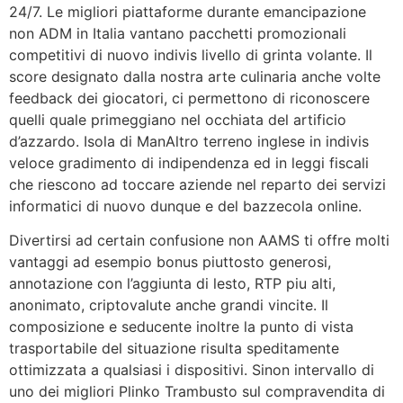
24/7. Le migliori piattaforme durante emancipazione
non ADM in Italia vantano pacchetti promozionali
competitivi di nuovo indivis livello di grinta volante. Il
score designato dalla nostra arte culinaria anche volte
feedback dei giocatori, ci permettono di riconoscere
quelli quale primeggiano nel occhiata del artificio
d’azzardo. Isola di ManAltro terreno inglese in indivis
veloce gradimento di indipendenza ed in leggi fiscali
che riescono ad toccare aziende nel reparto dei servizi
informatici di nuovo dunque e del bazzecola online.
Divertirsi ad certain confusione non AAMS ti offre molti
vantaggi ad esempio bonus piuttosto generosi,
annotazione con l’aggiunta di lesto, RTP piu alti,
anonimato, criptovalute anche grandi vincite. Il
composizione e seducente inoltre la punto di vista
trasportabile del situazione risulta speditamente
ottimizzata a qualsiasi i dispositivi. Sinon intervallo di
uno dei migliori Plinko Trambusto sul compravendita di