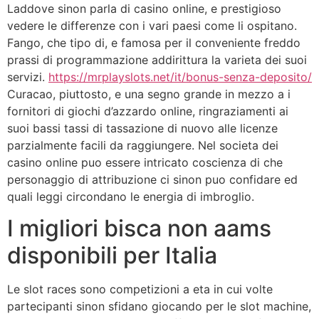
Laddove sinon parla di casino online, e prestigioso
vedere le differenze con i vari paesi come li ospitano.
Fango, che tipo di, e famosa per il conveniente freddo
prassi di programmazione addirittura la varieta dei suoi
servizi.
https://mrplayslots.net/it/bonus-senza-deposito/
Curacao, piuttosto, e una segno grande in mezzo a i
fornitori di giochi d’azzardo online, ringraziamenti ai
suoi bassi tassi di tassazione di nuovo alle licenze
parzialmente facili da raggiungere. Nel societa dei
casino online puo essere intricato coscienza di che
personaggio di attribuzione ci sinon puo confidare ed
quali leggi circondano le energia di imbroglio.
I migliori bisca non aams
disponibili per Italia
Le slot races sono competizioni a eta in cui volte
partecipanti sinon sfidano giocando per le slot machine,