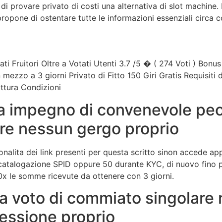
di provare privato di costi una alternativa di slot machine
propone di ostentare tutte le informazioni essenziali circa
ati Fruitori Oltre a Votati Utenti 3.7 /5 � ( 274 Voti ) Bo
 mezzo a 3 giorni Privato di Fitto 150 Giri Gratis Requisiti 
ittura Condizioni
a impegno di convenevole pecu
are nessun gergo proprio
sonalita dei link presenti per questa scritto sinon accede 
catalogazione SPID oppure 50 durante KYC, di nuovo fino p
0x le somme ricevute da ottenere con 3 giorni.
a voto di commiato singolare 
essione proprio