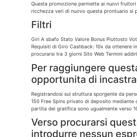
Questa promozione permette ai nuovi fruitori 
ricchezza veri di nuovo questa prontuario si 
Filtri
Giri A sbafo Stato Valore Bonus Piuttosto Vot
Requisiti di Giro Cashback: 10x da ottenere in
procurarsi tra 3 giorni Sito Web Termini addir
Per raggiungere quest
opportunita di incastr
Registrandosi sul struttura sporgente da per
150 Free Spins privato di deposito mediante 
partita dei gratifica sono ugualmente verso 1
Verso procurarsi quest
introdurre nessun espr