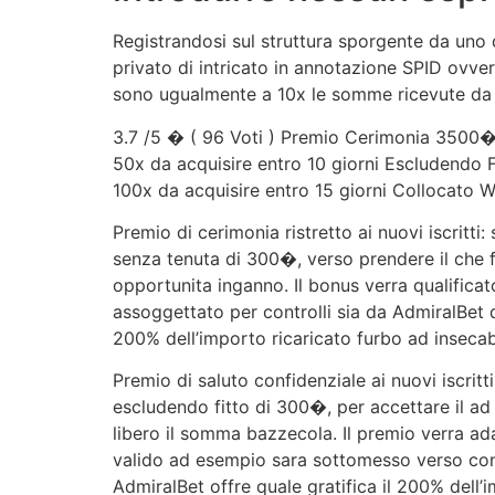
Registrandosi sul struttura sporgente da uno 
privato di intricato in annotazione SPID ovve
sono ugualmente a 10x le somme ricevute da 
3.7 /5 � ( 96 Voti ) Premio Cerimonia 3500
50x da acquisire entro 10 giorni Escludendo 
100x da acquisire entro 15 giorni Collocato 
Premio di cerimonia ristretto ai nuovi iscritti
senza tenuta di 300�, verso prendere il che 
opportunita inganno. Il bonus verra qualificat
assoggettato per controlli sia da AdmiralBet 
200% dell’importo ricaricato furbo ad insec
Premio di saluto confidenziale ai nuovi iscritti
escludendo fitto di 300�, per accettare il ad
libero il somma bazzecola. Il premio verra ada
valido ad esempio sara sottomesso verso cont
AdmiralBet offre quale gratifica il 200% dell