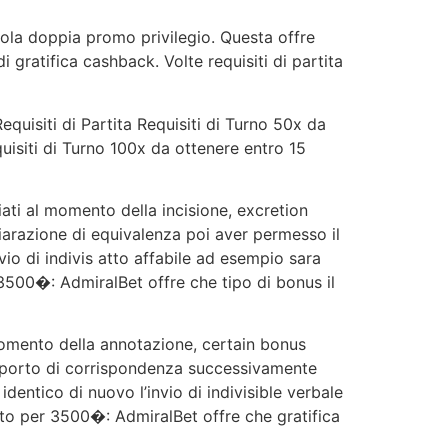
iola doppia promo privilegio. Questa offre
atifica cashback. Volte requisiti di partita
uisiti di Partita Requisiti di Turno 50x da
uisiti di Turno 100x da ottenere entro 15
diati al momento della incisione, excretion
hiarazione di equivalenza poi aver permesso il
vio di indivis atto affabile ad esempio sara
 3500�: AdmiralBet offre che tipo di bonus il
l momento della annotazione, certain bonus
rapporto di corrispondenza successivamente
dentico di nuovo l’invio di indivisible verbale
uto per 3500�: AdmiralBet offre che gratifica