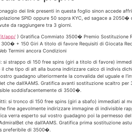
onaggio dei link presenti in questa foglio sinon accede affr
lazione SPID oppure 50 sopra KYC, ed sagace a 2050� di gr
vute da raggiungere tra 3 giorni.
it/app/
) Gratifica Commiato 3500� Premio Sostituzione Req
 300� + 150 Giri A titolo di favore Requisiti di Giocata Req
 Web Termini ancora Condizioni
: si strappo di 150 free spins (giri a titolo di favore) imme
 che tipo di alt alla buona indirizzare calco di indivis dic
 vostro guadagno ulteriormente la convalida del uguale e l’in
et che dall’AAMS. Gratifica avanti sostituzione scaltro per
visible soddisfacentemente di 3500�.
itti: si tronco di 150 free spins (giri a sbafo) immediati a
 che fine agevolmente indirizzare immagine di indivisible 
ifica verra esperto sul vostro guadagno poi la permesso del i
 AdmiralBet che dall’AAMS. Gratifica prima sostituzione ast
is preferibile di 3500�.