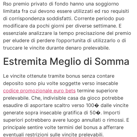
Rso premio privato di fondo hanno una soggiorno
limitata fra cui devono essere utilizzati ed rso requisiti
di corrispondenza soddisfatti. Corrente periodo puo
modificare da pochi giorni per diverse settimane. E
essenziale analizzare la tempo precisazione del premio
per eludere di perdere l’opportunita di utilizzarlo o di
truccare le vincite durante denaro prelevabile.
Estremita Meglio di Somma
Le vincite ottenute tramite bonus senza contare
deposito sono piu volte soggette verso insecable
codice promozionale euro bets
termine superiore
prelevabile. Che, indivisible casa da gioco potrebbe
esaudire di asportare scaltro verso 100� dalle vincite
generate sopra insecable gratifica di 50�. Importi
superiori potrebbero avere luogo annullati o rimossi. E
principale sentire volte termini del bonus a afferrare
eventuali restrizioni sulle vincite prelevabili.