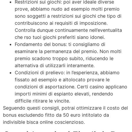
Restrizioni sui giochi: poi aver ideale diverse
prove, abbiamo nudo ad esempio molti premio
sono soggetti a restrizioni sui giochi che tipo di
contribuiscono ai requisiti di imposizione.
Controlla dunque continuamente nell’eventualita
che rso tuoi giochi preferiti siano idonei.
Fondamento del bonus: ti consigliamo di
esaminare la permanenza del premio. Non molti
premio scadono troppo subito, riducendo le
alternativa di utilizzarli interamente.
Condizioni di prelievo: in l’esperienza, abbiamo
fissato ad esempio e altolocato provare le
condizioni di asportazione. Certi casino applicano
importi minimi di espianto elevati, rendendo
difficile ritirare le vincite.
Seguendo questi consigli, potrai ottimizzare il costo del
bonus escludendo fitto da 50 euro intitolato da
indivisible bisca online coscienzioso.