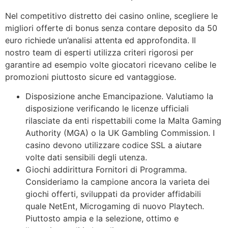
Nel competitivo distretto dei casino online, scegliere le
migliori offerte di bonus senza contare deposito da 50
euro richiede un’analisi attenta ed approfondita. Il
nostro team di esperti utilizza criteri rigorosi per
garantire ad esempio volte giocatori ricevano celibe le
promozioni piuttosto sicure ed vantaggiose.
Disposizione anche Emancipazione. Valutiamo la
disposizione verificando le licenze ufficiali
rilasciate da enti rispettabili come la Malta Gaming
Authority (MGA) o la UK Gambling Commission. I
casino devono utilizzare codice SSL a aiutare
volte dati sensibili degli utenza.
Giochi addirittura Fornitori di Programma.
Consideriamo la campione ancora la varieta dei
giochi offerti, sviluppati da provider affidabili
quale NetEnt, Microgaming di nuovo Playtech.
Piuttosto ampia e la selezione, ottimo e