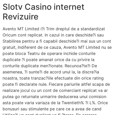
Slotv Casino internet
Revizuire
Avento MT Limited i?i Trim dreptul de a standardizat
Oricum cont replicat. In cazul in care deschide?i sau
Stabilirea pentru a fi capabil deschide?i mai sus un cont
gratuit, Indiferent de ce cauza, Avento MT Limited nu se
poate bloca Teatru de operare inchide conturile
duplicate ?i poate amanat orice da cu privire la
conturile duplicate men?ionate. Recunoa?te?i De
asemenea, ?i sunte?i de acord unul la, la discre?ia
noastra, toate tranzac?iile efectuate din orice rating
poate fi declarate nule. Fiecare pariurile altfel scapa de
realizare jocul cu un cont de comerciant replicat va ar
putea go returnate urmarire deducerea unui comision
asta poate varia variaza de la Twentieth% ?i L%. Orice
bonusuri sau stimulente pe care ce a avea de cand