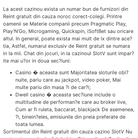
La acest cazinou exista un numar bun de furnizori din
Reint gratuit din cauza noroc corect-colegi. Printre
oamenii se Materie companii precum Pragmatic Play,
Play’N’Go, Microgaming, Quickspin, iSoftBet sau oricare
altul. In general, poate exista mai mult de lx dintre ace?
tia, Astfel, numarul exclusiv de Reint gratuit se numara
in la mii. Chat din jocuri, in la cazinoul SlotV sunt impar?
ite mai u?or in doua sec?iuni:
Casino � aceasta sunt Majoritatea sloturile obi?
nuite, pariu care au jackpot, video poker, Mai
multe pariu din masa ?i de car?i;
Dwell casino � aceasta sec?iune include o
multitudine de performan?e care au broker live,
Cum ar fi ruleta, baccarat, blackjack De asemenea,
?i, binein?eles, emisiunile din preia preferate de
toata lumea.
Sortimentul din Reint gratuit din cauza cazino SlotV Nu