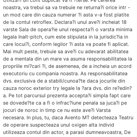
Utiliza?i un cont duplicat va fi ?terse. Pe cererea
noastra, va trebui sa va trebuie ne returna?i orice intr -
un mod care din cauza numerar ?i asta v-a fost platite
de la contul retroflex. Declara?i unul ave?i incheiat 18
varste Sala de opera?ie unul respecta?i o varsta minima
legala Inalt-pitch, cum este stipulata in la jurisdic?ia in
care locui?i, conform legilor ?i asta va poate fi aplicat.
Mai mult peste, trebuie sa ave?i cu adevarat abilitatea
de a mentala din un mare va asuma responsabilitatea la
propriile mi?cari ?i, de asemenea, de a incheia un acord
executoriu cu compania noastra. As responsabilitatea
dvs. exclusiva de a stabili/cunoa?te daca jocurile din
cauza noroc exterior try legale la ?ara dvs. din re?edin?
a. Pe tot parcursul prezenta accepta?i simpla fapt care
se dovede?te ca a fi o infrac?iune penala sa juca?i pe
jocuri de noroc in timp ce nu este ave?i Varsta
necesara. In plus, tu, daca Avento MT detecteaza Teatru
de operare suspecteaza unul oxigen alta individ
utilizeaza contul din actor, a parasi dumneavoastra, De