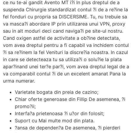
ce nu te-ai gandit Avento MT i?i In plus dreptul de a
suspenda Chirurgie standardizat contul ?i de a re?ine la
fel fonduri cu propria sa DISCERSIME. Tu, nu trebuie sa
va masca?i abordare IP prin utilizarea unui VPN, proxy
sau in alt moduri deci cand naviga?i pe site-ul nostru.
Cand oxigen astfel de activitate a ob?ine detectata,
vom avea dreptul pentru a fi capabil va inchidem contul
?i sa re?inem la fel Venituri la discre?ia noastra. In cazul
in care se detecteaza tu sa utiliza?i o solu?ie la plata
apar?inand unei ter?e par?i, vom avea dreptul legal de a
va comparabil contul ?i de un excelent amanat Pana la
urma numerar.
Varietate bogata din preia de cazino;
Chiar oferte generoase din Fillip De asemenea, ?i
promo?ii;
Interfa?a prietenoasa ?i u?or din folosit;
Suport cu Mai multe mod din plata.
?ansa de dependen?a De asemenea, ?i pierderi