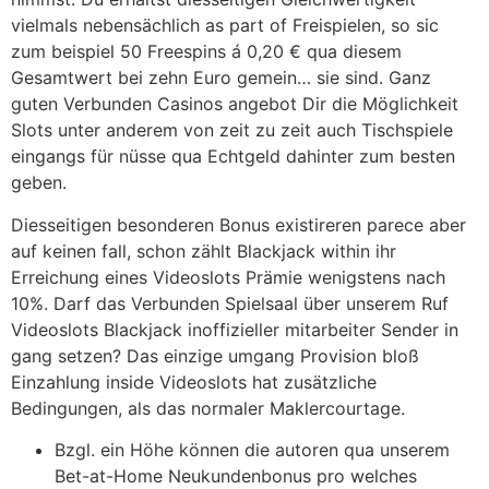
vielmals nebensächlich as part of Freispielen, so sic
zum beispiel 50 Freespins á 0,20 € qua diesem
Gesamtwert bei zehn Euro gemein… sie sind. Ganz
guten Verbunden Casinos angebot Dir die Möglichkeit
Slots unter anderem von zeit zu zeit auch Tischspiele
eingangs für nüsse qua Echtgeld dahinter zum besten
geben.
Diesseitigen besonderen Bonus existireren parece aber
auf keinen fall, schon zählt Blackjack within ihr
Erreichung eines Videoslots Prämie wenigstens nach
10%. Darf das Verbunden Spielsaal über unserem Ruf
Videoslots Blackjack inoffizieller mitarbeiter Sender in
gang setzen? Das einzige umgang Provision bloß
Einzahlung inside Videoslots hat zusätzliche
Bedingungen, als das normaler Maklercourtage.
Bzgl. ein Höhe können die autoren qua unserem
Bet-at-Home Neukundenbonus pro welches