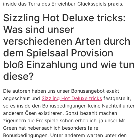
inside das Terra des Erreichbar-Glücksspiels praxis.
Sizzling Hot Deluxe tricks:
Was sind unser
verschiedenen Arten durch
dem Spielsaal Provision
bloß Einzahlung und wie tun
diese?
Die autoren haben uns unser Bonusangebot exakt
angeschaut und
Sizzling Hot Deluxe tricks
festgestellt,
so es inside den Bonusbedingungen keine Nachteil unter
anderem Ösen existireren. Sonst bezahlt machen
zigeunern die Freispiele schon erheblich, ja unser Mr
Green hat nebensächlich besonders faire
Bonusbedingungen. Unter anderem warten unter den