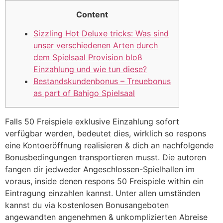
Content
Sizzling Hot Deluxe tricks: Was sind
unser verschiedenen Arten durch
dem Spielsaal Provision bloß
Einzahlung und wie tun diese?
Bestandskundenbonus – Treuebonus
as part of Bahigo Spielsaal
Falls 50 Freispiele exklusive Einzahlung sofort
verfügbar werden, bedeutet dies, wirklich so respons
eine Kontoeröffnung realisieren & dich an nachfolgende
Bonusbedingungen transportieren musst. Die autoren
fangen dir jedweder Angeschlossen-Spielhallen im
voraus, inside denen respons 50 Freispiele within ein
Eintragung einzahlen kannst.
Unter allen umständen
kannst du via kostenlosen Bonusangeboten
angewandten angenehmen & unkomplizierten Abreise