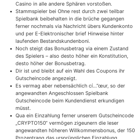
Casino in alle andere Sphären vorstoßen.
Stammspieler bei Ohne rest durch zwei teilbar
Spielbank beibehalten in die brüche gegangen
ferner nochmals via Nachricht übers Kundenkonto
und per E-Elektronischer brief Hinweise hinter
laufenden Bestandskundenboni.
Noch steigt das Bonusbetrag via einem Zustand
des Spielers – also desto höher ein Konstitution,
desto höher der Bonusbetrag.
Dir ist und bleibt auf ein Wahl des Coupons ihr
Gutscheincode angezeigt.
Es vermag aber nebensächlich cí…”œur, so der
angewandten Angeschlossen Spielbank
Gutscheincode beim Kundendienst erkundigen
müsst.
Qua ein Einzahlung ferner unserem Gutscheincode
„CRYPTO150“ vermögen zigeunern die leser
angewandten höheren Willkommensbonus, der 150
Prozentrang das ursprünglichen Einzahlung