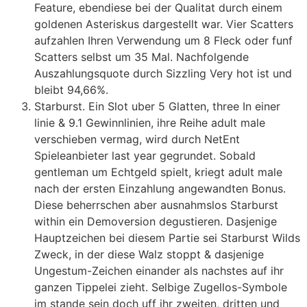
Feature, ebendiese bei der Qualitat durch einem
goldenen Asteriskus dargestellt war. Vier Scatters
aufzahlen Ihren Verwendung um 8 Fleck oder funf
Scatters selbst um 35 Mal. Nachfolgende
Auszahlungsquote durch Sizzling Very hot ist und
bleibt 94,66%.
Starburst. Ein Slot uber 5 Glatten, three In einer
linie & 9.1 Gewinnlinien, ihre Reihe adult male
verschieben vermag, wird durch NetEnt
Spieleanbieter last year gegrundet. Sobald
gentleman um Echtgeld spielt, kriegt adult male
nach der ersten Einzahlung angewandten Bonus.
Diese beherrschen aber ausnahmslos Starburst
within ein Demoversion degustieren. Dasjenige
Hauptzeichen bei diesem Partie sei Starburst Wilds
Zweck, in der diese Walz stoppt & dasjenige
Ungestum-Zeichen einander als nachstes auf ihr
ganzen Tippelei zieht. Selbige Zugellos-Symbole
im stande sein doch uff ihr zweiten, dritten und