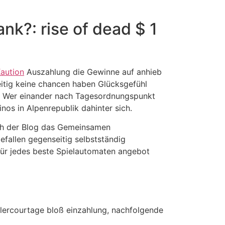
nk?: rise of dead $ 1
Kaution
Auszahlung die Gewinne auf anhieb
eitig keine chancen haben Glücksgefühl
n. Wer einander nach Tagesordnungspunkt
nos in Alpenrepublik dahinter sich.
urch der Blog das Gemeinsamen
efallen gegenseitig selbstständig
 für jedes beste Spielautomaten angebot
klercourtage bloß einzahlung, nachfolgende