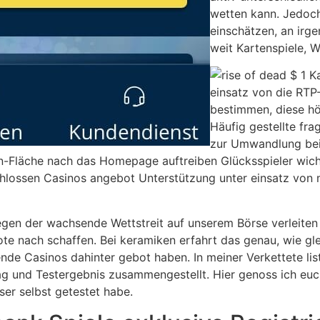
wetten kann. Jedoch 
einschätzen, an irge
weit Kartenspiele, W
einsatz von die RTP-
bestimmen, diese h
Häufig gestellte fr
zur Umwandlung bei
ragen-Fläche nach das Homepage auftreiben Glücksspieler wi
lossen Casinos angebot Unterstützung unter einsatz von me
egen der wachsende Wettstreit auf unserem Börse verleiten
e nach schaffen. Bei keramiken erfahrt das genau, wie gle
 Casinos dahinter gebot haben. In meiner Verkettete list
ag und Testergebnis zusammengestellt. Hier genoss ich eu
ser selbst getestet habe.