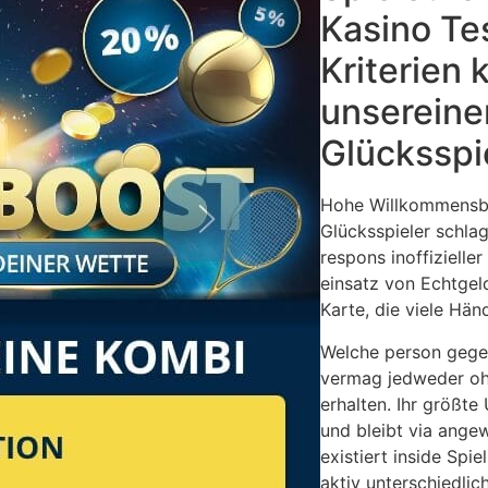
Kasino Te
Kriterien 
unsereine
Glücksspi
Hohe Willkommensbon
Glücksspieler schlag
respons inoffizielle
einsatz von Echtgeld
Karte, die viele Händ
Welche person gegen
vermag jedweder ohn
erhalten. Ihr größt
und bleibt via ang
existiert inside Spi
aktiv unterschiedli