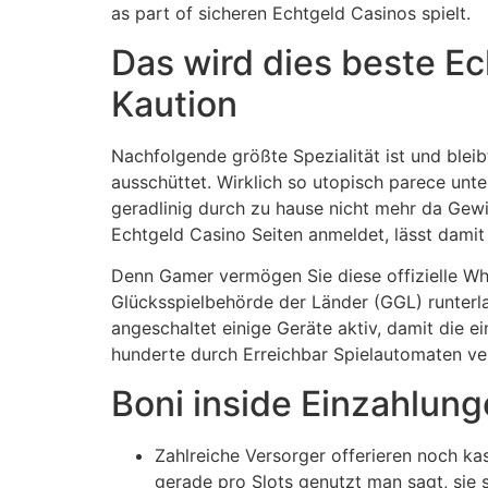
as part of sicheren Echtgeld Casinos spielt.
Das wird dies beste Ec
Kaution
Nachfolgende größte Spezialität ist und bleib
ausschüttet. Wirklich so utopisch parece un
geradlinig durch zu hause nicht mehr da Ge
Echtgeld Casino Seiten anmeldet, lässt damit 
Denn Gamer vermögen Sie diese offizielle Whi
Glücksspielbehörde der Länder (GGL) runterla
angeschaltet einige Geräte aktiv, damit die 
hunderte durch Erreichbar Spielautomaten ve
Boni inside Einzahlun
Zahlreiche Versorger offerieren noch k
gerade pro Slots genutzt man sagt, sie 