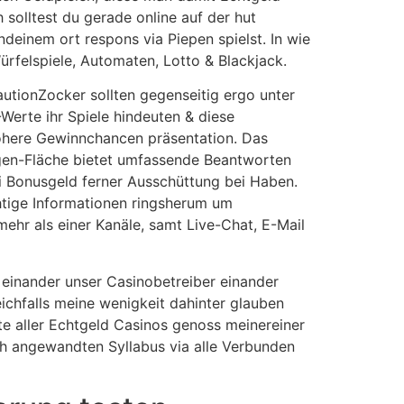
solltest du gerade online auf der hut
ndeinem ort respons via Piepen spielst. In wie
ürfelspiele, Automaten, Lotto & Blackjack.
Zocker sollten gegenseitig ergo unter
Werte ihr Spiele hindeuten & diese
öhere Gewinnchancen präsentation. Das
agen-Fläche bietet umfassende Beantworten
 Bonusgeld ferner Ausschüttung bei Haben.
chtige Informationen ringsherum um
hr als einer Kanäle, samt Live-Chat, E-Mail
 einander unser Casinobetreiber einander
ichfalls meine wenigkeit dahinter glauben
e aller Echtgeld Casinos genoss meinereiner
ch angewandten Syllabus via alle Verbunden