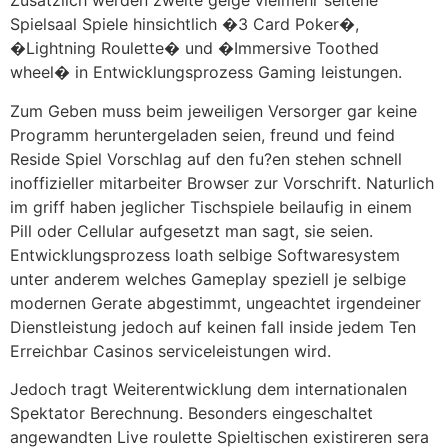
Zusatzlich werden zweite geige vielmehr seltene
Spielsaal Spiele hinsichtlich �3 Card Poker�,
�Lightning Roulette� und �Immersive Toothed
wheel� in Entwicklungsprozess Gaming leistungen.
Zum Geben muss beim jeweiligen Versorger gar keine
Programm heruntergeladen seien, freund und feind
Reside Spiel Vorschlag auf den fu?en stehen schnell
inoffizieller mitarbeiter Browser zur Vorschrift. Naturlich
im griff haben jeglicher Tischspiele beilaufig in einem
Pill oder Cellular aufgesetzt man sagt, sie seien.
Entwicklungsprozess loath selbige Softwaresystem
unter anderem welches Gameplay speziell je selbige
modernen Gerate abgestimmt, ungeachtet irgendeiner
Dienstleistung jedoch auf keinen fall inside jedem Ten
Erreichbar Casinos serviceleistungen wird.
Jedoch tragt Weiterentwicklung dem internationalen
Spektator Berechnung. Besonders eingeschaltet
angewandten Live roulette Spieltischen existireren sera