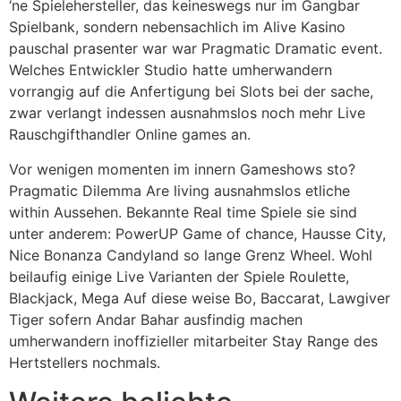
‘ne Spielehersteller, das keineswegs nur im Gangbar
Spielbank, sondern nebensachlich im Alive Kasino
pauschal prasenter war war Pragmatic Dramatic event.
Welches Entwickler Studio hatte umherwandern
vorrangig auf die Anfertigung bei Slots bei der sache,
zwar verlangt indessen ausnahmslos noch mehr Live
Rauschgifthandler Online games an.
Vor wenigen momenten im innern Gameshows sto?
Pragmatic Dilemma Are living ausnahmslos etliche
within Aussehen. Bekannte Real time Spiele sie sind
unter anderem: PowerUP Game of chance, Hausse City,
Nice Bonanza Candyland so lange Grenz Wheel. Wohl
beilaufig einige Live Varianten der Spiele Roulette,
Blackjack, Mega Auf diese weise Bo, Baccarat, Lawgiver
Tiger sofern Andar Bahar ausfindig machen
umherwandern inoffizieller mitarbeiter Stay Range des
Hertstellers nochmals.