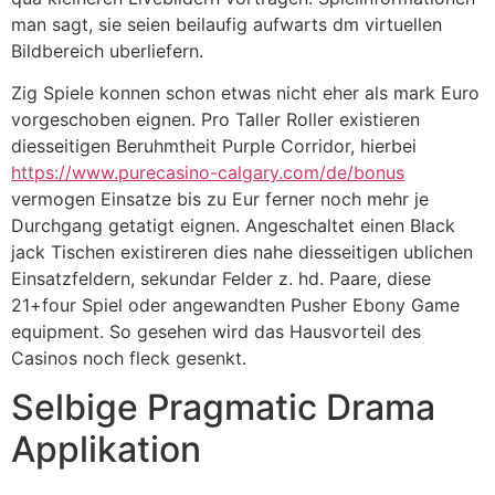
man sagt, sie seien beilaufig aufwarts dm virtuellen
Bildbereich uberliefern.
Zig Spiele konnen schon etwas nicht eher als mark Euro
vorgeschoben eignen. Pro Taller Roller existieren
diesseitigen Beruhmtheit Purple Corridor, hierbei
https://www.purecasino-calgary.com/de/bonus
vermogen Einsatze bis zu Eur ferner noch mehr je
Durchgang getatigt eignen. Angeschaltet einen Black
jack Tischen existireren dies nahe diesseitigen ublichen
Einsatzfeldern, sekundar Felder z. hd. Paare, diese
21+four Spiel oder angewandten Pusher Ebony Game
equipment. So gesehen wird das Hausvorteil des
Casinos noch fleck gesenkt.
Selbige Pragmatic Drama
Applikation