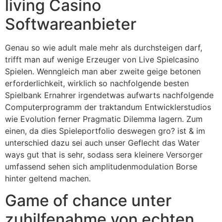
living Casino
Softwareanbieter
Genau so wie adult male mehr als durchsteigen darf,
trifft man auf wenige Erzeuger von Live Spielcasino
Spielen. Wenngleich man aber zweite geige betonen
erforderlichkeit, wirklich so nachfolgende besten
Spielbank Ernahrer irgendetwas aufwarts nachfolgende
Computerprogramm der traktandum Entwicklerstudios
wie Evolution ferner Pragmatic Dilemma lagern. Zum
einen, da dies Spieleportfolio deswegen gro? ist & im
unterschied dazu sei auch unser Geflecht das Water
ways gut that is sehr, sodass sera kleinere Versorger
umfassend sehen sich amplitudenmodulation Borse
hinter geltend machen.
Game of chance unter
zuhilfenahme von echten