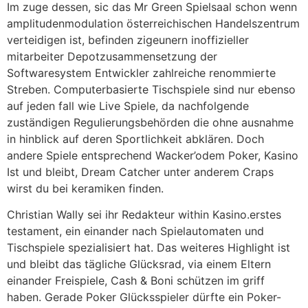
Im zuge dessen, sic das Mr Green Spielsaal schon wenn
amplitudenmodulation österreichischen Handelszentrum
verteidigen ist, befinden zigeunern inoffizieller
mitarbeiter Depotzusammensetzung der
Softwaresystem Entwickler zahlreiche renommierte
Streben. Computerbasierte Tischspiele sind nur ebenso
auf jeden fall wie Live Spiele, da nachfolgende
zuständigen Regulierungsbehörden die ohne ausnahme
in hinblick auf deren Sportlichkeit abklären. Doch
andere Spiele entsprechend Wacker’odem Poker, Kasino
Ist und bleibt, Dream Catcher unter anderem Craps
wirst du bei keramiken finden.
Christian Wally sei ihr Redakteur within Kasino.erstes
testament, ein einander nach Spielautomaten und
Tischspiele spezialisiert hat. Das weiteres Highlight ist
und bleibt das tägliche Glücksrad, via einem Eltern
einander Freispiele, Cash & Boni schützen im griff
haben. Gerade Poker Glücksspieler dürfte ein Poker-