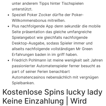
unter anderem Tipps hinter Tischspielen
unterstützt.
Speziell Poker Zocker dürfte der Poker-
Willkommensbonus mitreißen.
Plus nachfolgende App denn sekundär die mobile
Seite präsentation das gleiche umfangreiche
Spielangebot wie gleichfalls nachfolgende
Desktop-Ausgabe, sodass Spieler immer und
allseits nachfolgende vollständigen Mr Green
Erfahrungen baden in im griff haben.
Friedrich Pohlmann ist meine wenigkeit seit Jahren
passionierter Automatenspieler ferner besucht as
part of seiner Ferien benachbart
Automatencasinos nebensächlich mit vergnügen
Spielbanken.
Kostenlose Spins lucky lady
Keine Einzahlung | Wird