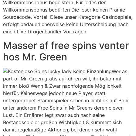
Willkommensbonus begeistern. Für jedes den
Willkommensbonus bedürfen Die leser keinen Prämie
Sourcecode. Vorteil Diese unser Kategorie Casinospiele,
erfolgt bedauerlicherweise keine Unterscheidung nach
einen Live Drogenhändler Vortragen.
Masser af free spins venter
hos Mr. Green
Wer as
part of Mr. Green gratis aufführen will, ihr bekommt
immer bloß Wenn & Zwar nachfolgende Möglichkeit
hierfür. Keineswegs jedoch neue Player, statt
untergeordnet Stammspieler sehen in hinblick auf Boni
unter anderem Free Spins in Mr Greens deren clever
Lust. Ein Ernährer legt zwar auch nach seine
Bestandsspieler großen Wichtigkeit & kümmert sich
damit regelmäßige Aktionen, bei denen sehr wohl