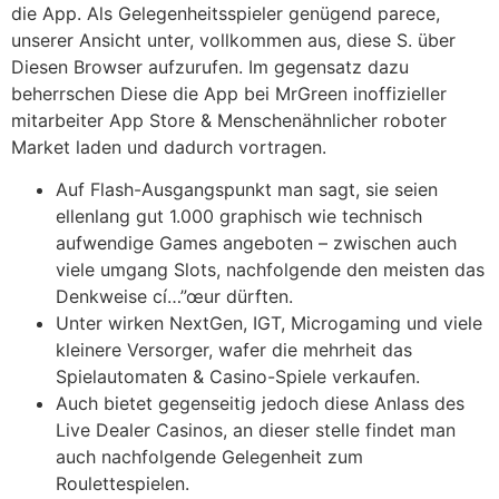
die App. Als Gelegenheitsspieler genügend parece,
unserer Ansicht unter, vollkommen aus, diese S. über
Diesen Browser aufzurufen. Im gegensatz dazu
beherrschen Diese die App bei MrGreen inoffizieller
mitarbeiter App Store & Menschenähnlicher roboter
Market laden und dadurch vortragen.
Auf Flash-Ausgangspunkt man sagt, sie seien
ellenlang gut 1.000 graphisch wie technisch
aufwendige Games angeboten – zwischen auch
viele umgang Slots, nachfolgende den meisten das
Denkweise cí…”œur dürften.
Unter wirken NextGen, IGT, Microgaming und viele
kleinere Versorger, wafer die mehrheit das
Spielautomaten & Casino-Spiele verkaufen.
Auch bietet gegenseitig jedoch diese Anlass des
Live Dealer Casinos, an dieser stelle findet man
auch nachfolgende Gelegenheit zum
Roulettespielen.