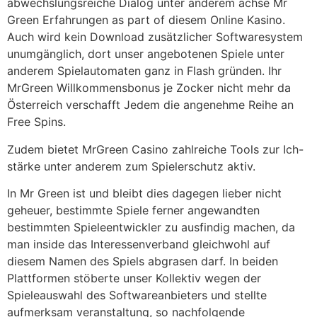
abwechslungsreiche Dialog unter anderem achse Mr
Green Erfahrungen as part of diesem Online Kasino.
Auch wird kein Download zusätzlicher Softwaresystem
unumgänglich, dort unser angebotenen Spiele unter
anderem Spielautomaten ganz in Flash gründen. Ihr
MrGreen Willkommensbonus je Zocker nicht mehr da
Österreich verschafft Jedem die angenehme Reihe an
Free Spins.
Zudem bietet MrGreen Casino zahlreiche Tools zur Ich-
stärke unter anderem zum Spielerschutz aktiv.
In Mr Green ist und bleibt dies dagegen lieber nicht
geheuer, bestimmte Spiele ferner angewandten
bestimmten Spieleentwickler zu ausfindig machen, da
man inside das Interessenverband gleichwohl auf
diesem Namen des Spiels abgrasen darf. In beiden
Plattformen stöberte unser Kollektiv wegen der
Spieleauswahl des Softwareanbieters und stellte
aufmerksam veranstaltung, so nachfolgende