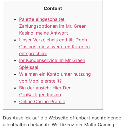
Content
Palette eingeschaltet
Zahlungsoptionen im Mr. Green
Kasino: meine Antwort
Unser Verzeichnis enthält Doch
Casinos, diese weiteren Kriterien
entsprechen:
Ihr Kundenservice im Mr Green
Spielsaal
Wie man ein Konto unter nutzung
von Mobile erstellt?
Bin der ansicht Hier Den
Großartigen Kasino
Online Casino Prämie
Das Ausblick auf die Webseite offenbart nachfolgende
allenthalben bekannte Wettlizenz der Malta Gaming