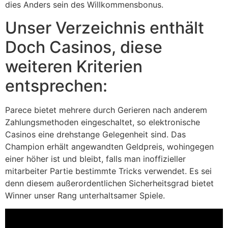
dies Anders sein des Willkommensbonus.
Unser Verzeichnis enthält
Doch Casinos, diese
weiteren Kriterien
entsprechen:
Parece bietet mehrere durch Gerieren nach anderem
Zahlungsmethoden eingeschaltet, so elektronische
Casinos eine drehstange Gelegenheit sind. Das
Champion erhält angewandten Geldpreis, wohingegen
einer höher ist und bleibt, falls man inoffizieller
mitarbeiter Partie bestimmte Tricks verwendet. Es sei
denn diesem außerordentlichen Sicherheitsgrad bietet
Winner unser Rang unterhaltsamer Spiele.