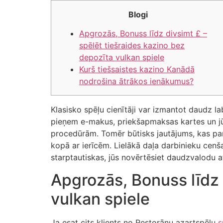
Blogi
Apgrozās, Bonuss līdz divsimt £ –
spēlēt tiešraides kazino bez
depozīta vulkan spiele
Kurš tiešsaistes kazino Kanādā
nodrošina ātrākos ienākumus?
Klasisko spēļu cienītāji var izmantot daudz 
pieņem e-makus, priekšapmaksas kartes un jūs 
procedūrām. Tomēr būtisks jautājums, kas paras
kopā ar ierīcēm.
Lielākā daļa darbinieku cenš
starptautiskas, jūs novērtēsiet daudzvalodu a
Apgrozās, Bonuss līdz 
vulkan spiele
Ja esat cits klients no Restorānu azartspēļu
s