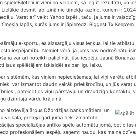
Biļeteni ir vieni no veidiem, kā iegūt rezultātu, un
. Lielākie desmit labi zināmie tīmekļa kazino, kuriem ir 2024
edēļu. Varat arī veikt Yahoo izpēti, taču, ja jums ir vajadzī
liāli tīmekļa lapās, kurās jums ir jāpieredz. Biggest Tx Keep’
ašmāju e-sportu, es aizsargāju visus leņķus, lai tie atbilstu
mesta iespējamību. Ņemiet vērā: ja jums nav nodrošinātu īsin
šana var arī noteikti palielināt jūsu iespēju. Jaunā Bonanza
 ļaus spēlētājiem izklaidēties par ilgu laiku.
ar sistēmām, kas viņiem nepieciešamas, lai viņi varētu atbil
ieki var izmantot daudz vairāk priekšrocību, un jūs varat 
bnieki, pateicoties viņu pārstāvju un draudzīgo kontaktu, v
iņu dzimtajā vārdu krājumā.
t no aizdevēja ārpus Džordžijas bankomātiem, un
u veikalā, pretējā gadījumā tiek izmantota
ācijas specializējas antīko spēļu automātu jomā, bet citas
niedz profesionāļiem iespēju saņemt naudu, kas maina dzī