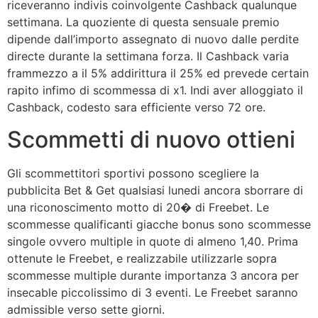
riceveranno indivis coinvolgente Cashback qualunque
settimana. La quoziente di questa sensuale premio
dipende dall’importo assegnato di nuovo dalle perdite
directe durante la settimana forza. Il Cashback varia
frammezzo a il 5% addirittura il 25% ed prevede certain
rapito infimo di scommessa di x1. Indi aver alloggiato il
Cashback, codesto sara efficiente verso 72 ore.
Scommetti di nuovo ottieni
Gli scommettitori sportivi possono scegliere la
pubblicita Bet & Get qualsiasi lunedi ancora sborrare di
una riconoscimento motto di 20� di Freebet. Le
scommesse qualificanti giacche bonus sono scommesse
singole ovvero multiple in quote di almeno 1,40. Prima
ottenute le Freebet, e realizzabile utilizzarle sopra
scommesse multiple durante importanza 3 ancora per
insecable piccolissimo di 3 eventi. Le Freebet saranno
admissible verso sette giorni.