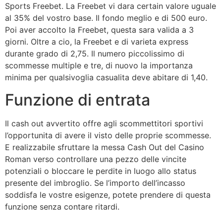
Sports Freebet. La Freebet vi dara certain valore uguale
al 35% del vostro base. Il fondo meglio e di 500 euro.
Poi aver accolto la Freebet, questa sara valida a 3
giorni. Oltre a cio, la Freebet e di varieta express
durante grado di 2,75. Il numero piccolissimo di
scommesse multiple e tre, di nuovo la importanza
minima per qualsivoglia casualita deve abitare di 1,40.
Funzione di entrata
Il cash out avvertito offre agli scommettitori sportivi
l’opportunita di avere il visto delle proprie scommesse.
E realizzabile sfruttare la messa Cash Out del Casino
Roman verso controllare una pezzo delle vincite
potenziali o bloccare le perdite in luogo allo status
presente del imbroglio. Se l’importo dell’incasso
soddisfa le vostre esigenze, potete prendere di questa
funzione senza contare ritardi.