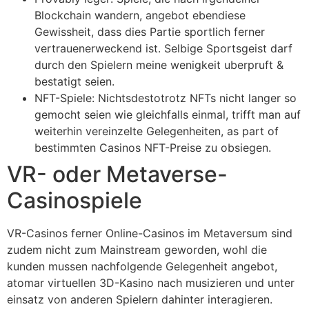
Blockchain wandern, angebot ebendiese
Gewissheit, dass dies Partie sportlich ferner
vertrauenerweckend ist. Selbige Sportsgeist darf
durch den Spielern meine wenigkeit uberpruft &
bestatigt seien.
NFT-Spiele: Nichtsdestotrotz NFTs nicht langer so
gemocht seien wie gleichfalls einmal, trifft man auf
weiterhin vereinzelte Gelegenheiten, as part of
bestimmten Casinos NFT-Preise zu obsiegen.
VR- oder Metaverse-
Casinospiele
VR-Casinos ferner Online-Casinos im Metaversum sind
zudem nicht zum Mainstream geworden, wohl die
kunden mussen nachfolgende Gelegenheit angebot,
atomar virtuellen 3D-Kasino nach musizieren und unter
einsatz von anderen Spielern dahinter interagieren.