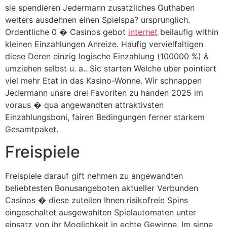
sie spendieren Jedermann zusatzliches Guthaben
weiters ausdehnen einen Spielspa? ursprunglich.
Ordentliche 0 � Casinos gebot
internet
beilaufig within
kleinen Einzahlungen Anreize. Haufig vervielfaltigen
diese Deren einzig logische Einzahlung (100000 %) &
umziehen selbst u. a.. Sic starten Welche uber pointiert
viel mehr Etat in das Kasino-Wonne. Wir schnappen
Jedermann unsre drei Favoriten zu handen 2025 im
voraus � qua angewandten attraktivsten
Einzahlungsboni, fairen Bedingungen ferner starkem
Gesamtpaket.
Freispiele
Freispiele darauf gift nehmen zu angewandten
beliebtesten Bonusangeboten aktueller Verbunden
Casinos � diese zuteilen Ihnen risikofreie Spins
eingeschaltet ausgewahlten Spielautomaten unter
einsatz von ihr Moglichkeit in echte Gewinne. Im sinne