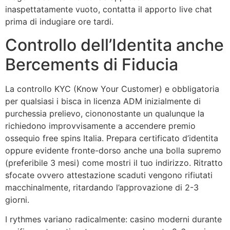
inaspettatamente vuoto, contatta il apporto live chat
prima di indugiare ore tardi.
Controllo dell’Identita anche
Bercements di Fiducia
La controllo KYC (Know Your Customer) e obbligatoria
per qualsiasi i bisca in licenza ADM inizialmente di
purchessia prelievo, ciononostante un qualunque la
richiedono improvvisamente a accendere premio
ossequio free spins Italia. Prepara certificato d’identita
oppure evidente fronte-dorso anche una bolla supremo
(preferibile 3 mesi) come mostri il tuo indirizzo. Ritratto
sfocate ovvero attestazione scaduti vengono rifiutati
macchinalmente, ritardando l’approvazione di 2-3
giorni.
I rythmes variano radicalmente: casino moderni durante