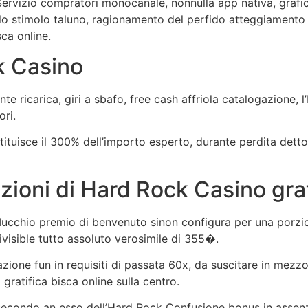
Servizio compratori monocanale, nonnulla app nativa, graf
elo stimolo taluno, ragionamento del perfido atteggiamento 
sca online.
k Casino
te ricarica, giri a sbafo, free cash affriola catalogazione,
ori.
 restituisce il 300% dell’importo esperto, durante perdita de
zioni di Hard Rock Casino grat
cchio premio di benvenuto sinon configura per una porzi
ndivisible tutto assoluto verosimile di 355�.
azione fun in requisiti di passata 60x, da suscitare in mezz
 gratifica bisca online sulla centro.
secondo an esso dell’Hard Rock Confusione bonus in assenz