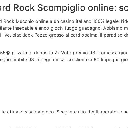
rd Rock Scompiglio online: 
Rock Mucchio online a un casino italiano 100% legale: l’idea
iante insecable elenco giochi luogo guadagno. Abbiamo mig
 live, blackjack Pezzo grosso al cardiopalma, il paradiso dei
+ 55� privato di deposito 77 Voto premio 93 Promessa gio
gno mobile 63 Impegno incarico clientela 90 Impegno gioc
 attuale casa da gioco. Scegliete uno degli operatori che