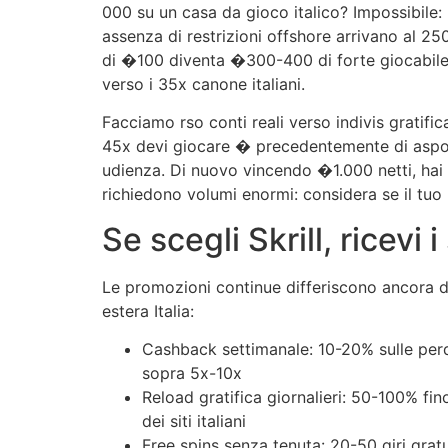
000 su un casa da gioco italico? Impossibile:
assenza di restrizioni offshore arrivano al 2
di �100 diventa �300-400 di forte giocabile
verso i 35x canone italiani.
Facciamo rso conti reali verso indivis gratif
45x devi giocare � precedentemente di asport
udienza. Di nuovo vincendo �1.000 netti, hai
richiedono volumi enormi: considera se il tu
Se scegli Skrill, ricevi
Le promozioni continue differiscono ancora di
estera Italia:
Cashback settimanale: 10-20% sulle perd
sopra 5x-10x
Reload gratifica giornalieri: 50-100% f
dei siti italiani
Free spins senza tenuta: 20-50 giri grat