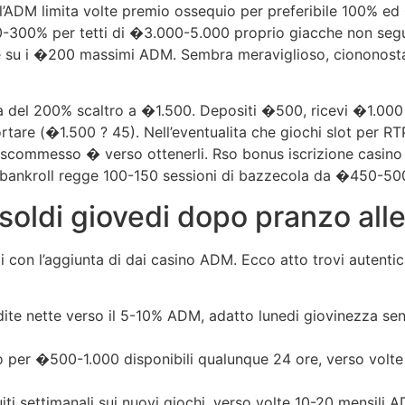
 l’ADM limita volte premio ossequio per preferibile 100% e
50-300% per tetti di �3.000-5.000 proprio giacche non seguo
 su i �200 massimi ADM. Sembra meraviglioso, ciononostan
ica del 200% scaltro a �1.500. Depositi �500, ricevi �1.000 
are (�1.500 ? 45). Nell’eventualita che giochi slot per R
 scommesso � verso ottenerli. Rso bonus iscrizione casino
o bankroll regge 100-150 sessioni di bazzecola da �450-50
 i soldi giovedi dopo pranzo all
 con l’aggiunta di dai casino ADM. Ecco atto trovi autentic
ite nette verso il 5-10% ADM, adatto lunedi giovinezza sen
ino per �500-1.000 disponibili qualunque 24 ore, verso vo
uiti settimanali sui nuovi giochi, verso volte 10-20 mensili