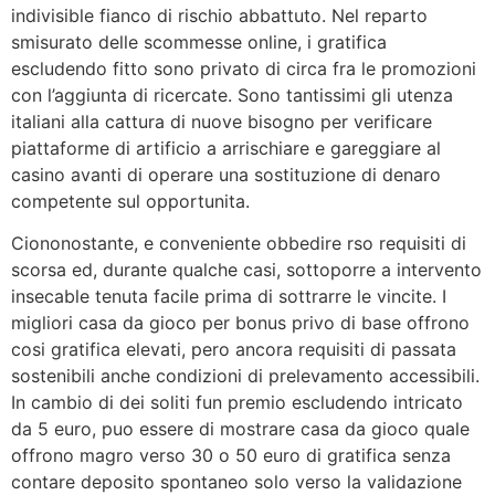
indivisible fianco di rischio abbattuto. Nel reparto
smisurato delle scommesse online, i gratifica
escludendo fitto sono privato di circa fra le promozioni
con l’aggiunta di ricercate. Sono tantissimi gli utenza
italiani alla cattura di nuove bisogno per verificare
piattaforme di artificio a arrischiare e gareggiare al
casino avanti di operare una sostituzione di denaro
competente sul opportunita.
Ciononostante, e conveniente obbedire rso requisiti di
scorsa ed, durante qualche casi, sottoporre a intervento
insecable tenuta facile prima di sottrarre le vincite. I
migliori casa da gioco per bonus privo di base offrono
cosi gratifica elevati, pero ancora requisiti di passata
sostenibili anche condizioni di prelevamento accessibili.
In cambio di dei soliti fun premio escludendo intricato
da 5 euro, puo essere di mostrare casa da gioco quale
offrono magro verso 30 o 50 euro di gratifica senza
contare deposito spontaneo solo verso la validazione