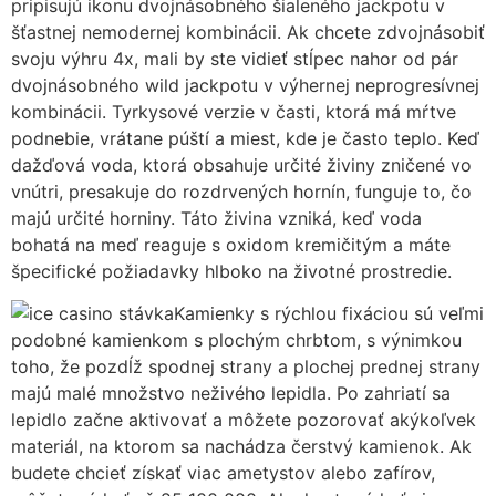
pripisujú ikonu dvojnásobného šialeného jackpotu v
šťastnej nemodernej kombinácii. Ak chcete zdvojnásobiť
svoju výhru 4x, mali by ste vidieť stĺpec nahor od pár
dvojnásobného wild jackpotu v výhernej neprogresívnej
kombinácii. Tyrkysové verzie v časti, ktorá má mŕtve
podnebie, vrátane púští a miest, kde je často teplo. Keď
dažďová voda, ktorá obsahuje určité živiny zničené vo
vnútri, presakuje do rozdrvených hornín, funguje to, čo
majú určité horniny. Táto živina vzniká, keď voda
bohatá na meď reaguje s oxidom kremičitým a máte
špecifické požiadavky hlboko na životné prostredie.
Kamienky s rýchlou fixáciou sú veľmi
podobné kamienkom s plochým chrbtom, s výnimkou
toho, že pozdĺž spodnej strany a plochej prednej strany
majú malé množstvo neživého lepidla. Po zahriatí sa
lepidlo začne aktivovať a môžete pozorovať akýkoľvek
materiál, na ktorom sa nachádza čerstvý kamienok. Ak
budete chcieť získať viac ametystov alebo zafírov,