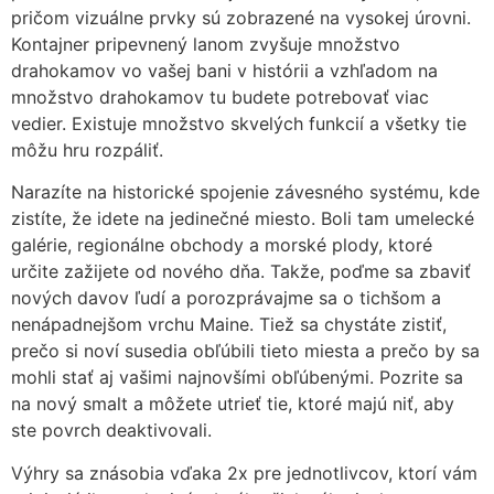
pričom vizuálne prvky sú zobrazené na vysokej úrovni.
Kontajner pripevnený lanom zvyšuje množstvo
drahokamov vo vašej bani v histórii a vzhľadom na
množstvo drahokamov tu budete potrebovať viac
vedier. Existuje množstvo skvelých funkcií a všetky tie
môžu hru rozpáliť.
Narazíte na historické spojenie závesného systému, kde
zistíte, že idete na jedinečné miesto. Boli tam umelecké
galérie, regionálne obchody a morské plody, ktoré
určite zažijete od nového dňa. Takže, poďme sa zbaviť
nových davov ľudí a porozprávajme sa o tichšom a
nenápadnejšom vrchu Maine. Tiež sa chystáte zistiť,
prečo si noví susedia obľúbili tieto miesta a prečo by sa
mohli stať aj vašimi najnovšími obľúbenými. Pozrite sa
na nový smalt a môžete utrieť tie, ktoré majú niť, aby
ste povrch deaktivovali.
Výhry sa znásobia vďaka 2x pre jednotlivcov, ktorí vám