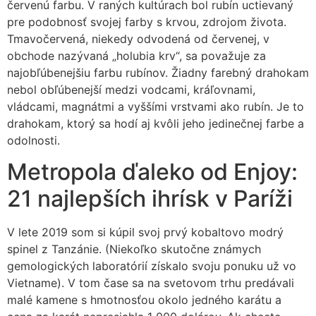
červenú farbu. V raných kultúrach bol rubín uctievaný
pre podobnosť svojej farby s krvou, zdrojom života.
Tmavočervená, niekedy odvodená od červenej, v
obchode nazývaná „holubia krv“, sa považuje za
najobľúbenejšiu farbu rubínov. Žiadny farebný drahokam
nebol obľúbenejší medzi vodcami, kráľovnami,
vládcami, magnátmi a vyššími vrstvami ako rubín. Je to
drahokam, ktorý sa hodí aj kvôli jeho jedinečnej farbe a
odolnosti.
Metropola ďaleko od Enjoy:
21 najlepších ihrísk v Paríži
V lete 2019 som si kúpil svoj prvý kobaltovo modrý
spinel z Tanzánie. (Niekoľko skutočne známych
gemologických laboratórií získalo svoju ponuku už vo
Vietname). V tom čase sa na svetovom trhu predávali
malé kamene s hmotnosťou okolo jedného karátu a