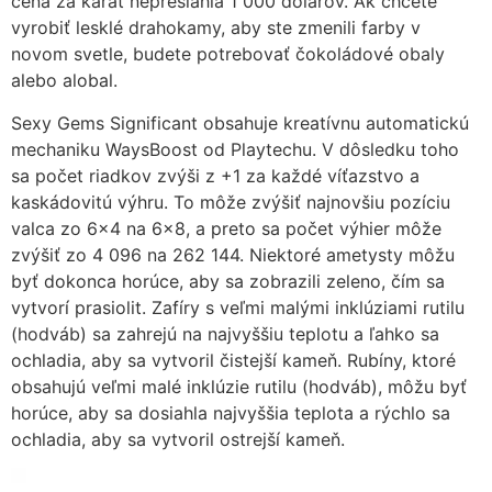
cena za karát nepresiahla 1 000 dolárov. Ak chcete
vyrobiť lesklé drahokamy, aby ste zmenili farby v
novom svetle, budete potrebovať čokoládové obaly
alebo alobal.
Sexy Gems Significant obsahuje kreatívnu automatickú
mechaniku WaysBoost od Playtechu. V dôsledku toho
sa počet riadkov zvýši z +1 za každé víťazstvo a
kaskádovitú výhru. To môže zvýšiť najnovšiu pozíciu
valca zo 6×4 na 6×8, a preto sa počet výhier môže
zvýšiť zo 4 096 na 262 144. Niektoré ametysty môžu
byť dokonca horúce, aby sa zobrazili zeleno, čím sa
vytvorí prasiolit. Zafíry s veľmi malými inklúziami rutilu
(hodváb) sa zahrejú na najvyššiu teplotu a ľahko sa
ochladia, aby sa vytvoril čistejší kameň. Rubíny, ktoré
obsahujú veľmi malé inklúzie rutilu (hodváb), môžu byť
horúce, aby sa dosiahla najvyššia teplota a rýchlo sa
ochladia, aby sa vytvoril ostrejší kameň.