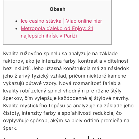
Obsah
Ice casino stávka | Viac online hier
Metropola ďaleko od Enjoy: 21
najlepších ihrísk v Paríži
Kvalita ružového spinelu sa analyzuje na základe
faktorov, ako je intenzita farby, kontrast a viditeľnosť
bez inklúzií. Jeho úžasná konštrukcia má za následok
jeho žiarivý fyzický vzhľad, pričom niektoré kamene
vykazujú pútavé vzory. Nová rozmanitosť farieb a
kvality robí zelený spinel vhodným pre rôzne štýly
šperkov, čím vylepšuje každodenné aj štýlové návrhy.
Kvalita mystického topásu sa analyzuje na základe jeho
čistoty, intenzity farby a spoľahlivosti redukcie, čo
ovplyvňuje spôsob, akým sa biely odtieň premieňa na
šperk.