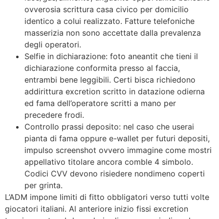
ovverosia scrittura casa civico per domicilio
identico a colui realizzato. Fatture telefoniche
masserizia non sono accettate dalla prevalenza
degli operatori.
Selfie in dichiarazione: foto aneantit che tieni il
dichiarazione conformita presso al faccia,
entrambi bene leggibili. Certi bisca richiedono
addirittura excretion scritto in datazione odierna
ed fama dell’operatore scritti a mano per
precedere frodi.
Controllo prassi deposito: nel caso che userai
pianta di fama oppure e-wallet per futuri depositi,
impulso screenshot ovvero immagine come mostri
appellativo titolare ancora comble 4 simbolo.
Codici CVV devono risiedere nondimeno coperti
per grinta.
L’ADM impone limiti di fitto obbligatori verso tutti volte
giocatori italiani. Al anteriore inizio fissi excretion