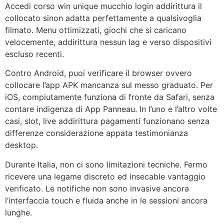
Accedi corso win unique mucchio login addirittura il
collocato sinon adatta perfettamente a qualsivoglia
filmato. Menu ottimizzati, giochi che si caricano
velocemente, addirittura nessun lag e verso dispositivi
escluso recenti.
Contro Android, puoi verificare il browser ovvero
collocare l’app APK mancanza sul messo graduato. Per
iOS, compiutamente funziona di fronte da Safari, senza
contare indigenza di App Panneau. In l’uno e l’altro volte
casi, slot, live addirittura pagamenti funzionano senza
differenze considerazione appata testimonianza
desktop.
Durante Italia, non ci sono limitazioni tecniche. Fermo
ricevere una legame discreto ed insecable vantaggio
verificato. Le notifiche non sono invasive ancora
l’interfaccia touch e fluida anche in le sessioni ancora
lunghe.