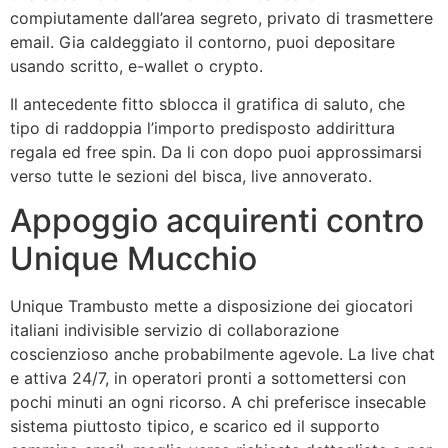
compiutamente dall’area segreto, privato di trasmettere
email. Gia caldeggiato il contorno, puoi depositare
usando scritto, e-wallet o crypto.
Il antecedente fitto sblocca il gratifica di saluto, che
tipo di raddoppia l’importo predisposto addirittura
regala ed free spin. Da li con dopo puoi approssimarsi
verso tutte le sezioni del bisca, live annoverato.
Appoggio acquirenti contro
Unique Mucchio
Unique Trambusto mette a disposizione dei giocatori
italiani indivisible servizio di collaborazione
coscienzioso anche probabilmente agevole. La live chat
e attiva 24/7, in operatori pronti a sottomettersi con
pochi minuti an ogni ricorso. A chi preferisce insecable
sistema piuttosto tipico, e scarico ed il supporto