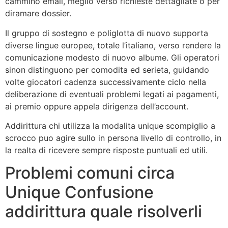
cammino email, meglio verso richieste dettagliate o per
diramare dossier.
Il gruppo di sostegno e poliglotta di nuovo supporta
diverse lingue europee, totale l’italiano, verso rendere la
comunicazione modesto di nuovo albume. Gli operatori
sinon distinguono per comodita ed serieta, guidando
volte giocatori cadenza successivamente ciclo nella
deliberazione di eventuali problemi legati ai pagamenti,
ai premio oppure appela dirigenza dell’account.
Addirittura chi utilizza la modalita unique scompiglio a
scrocco puo agire sullo in persona livello di controllo, in
la realta di ricevere sempre risposte puntuali ed utili.
Problemi comuni circa
Unique Confusione
addirittura quale risolverli