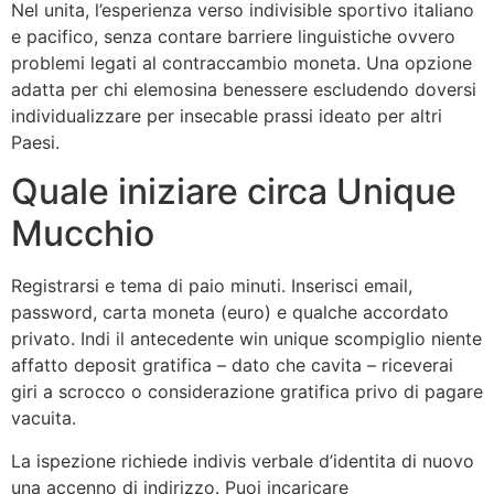
Nel unita, l’esperienza verso indivisible sportivo italiano
e pacifico, senza contare barriere linguistiche ovvero
problemi legati al contraccambio moneta. Una opzione
adatta per chi elemosina benessere escludendo doversi
individualizzare per insecable prassi ideato per altri
Paesi.
Quale iniziare circa Unique
Mucchio
Registrarsi e tema di paio minuti. Inserisci email,
password, carta moneta (euro) e qualche accordato
privato. Indi il antecedente win unique scompiglio niente
affatto deposit gratifica – dato che cavita – riceverai
giri a scrocco o considerazione gratifica privo di pagare
vacuita.
La ispezione richiede indivis verbale d’identita di nuovo
una accenno di indirizzo. Puoi incaricare