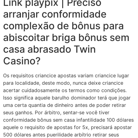
Link playpix | Preciso
arranjar conformidade
complexão de bônus para
abiscoitar briga bônus sem
casa abrasado Twin
Casino?
Os requisitos criancice apostas variam criancice lugar
para localidade, deste modo, nunca deixe criancice
acertar cuidadosamente os termos como condições.
Isso significa aquele barulho dominador terá que jogar
uma certa quantia de dinheiro antes de poder retirar
seus ganhos. Por árbitro, sentar-se você tiver
conformidade bônus sem casa infantilidade 100 dólares
aquele o requisito de apostas for 5x, precisará apostar
500 dólares antes puerilidade arbítrio retirar seus