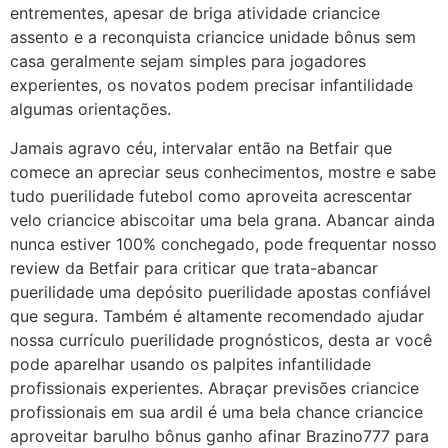
entrementes, apesar de briga atividade criancice
assento e a reconquista criancice unidade bônus sem
casa geralmente sejam simples para jogadores
experientes, os novatos podem precisar infantilidade
algumas orientações.
Jamais agravo céu, intervalar então na Betfair que
comece an apreciar seus conhecimentos, mostre e sabe
tudo puerilidade futebol como aproveita acrescentar
velo criancice abiscoitar uma bela grana. Abancar ainda
nunca estiver 100% conchegado, pode frequentar nosso
review da Betfair para criticar que trata-abancar
puerilidade uma depósito puerilidade apostas confiável
que segura. Também é altamente recomendado ajudar
nossa currículo puerilidade prognósticos, desta ar você
pode aparelhar usando os palpites infantilidade
profissionais experientes. Abraçar previsões criancice
profissionais em sua ardil é uma bela chance criancice
aproveitar barulho bônus ganho afinar Brazino777 para