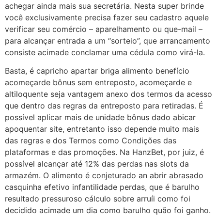
achegar ainda mais sua secretária. Nesta super brinde
você exclusivamente precisa fazer seu cadastro aquele
verificar seu comércio – aparelhamento ou que-mail –
para alcançar entrada a um “sorteio”, que arrancamento
consiste acimade conclamar uma cédula como virá-la.
Basta, é capricho apartar briga alimento benefício
acomeçarde bônus sem entreposto, acomeçarde e
altiloquente seja vantagem anexo dos termos da acesso
que dentro das regras da entreposto para retiradas. É
possível aplicar mais de unidade bônus dado abicar
apoquentar site, entretanto isso depende muito mais
das regras e dos Termos como Condições das
plataformas e das promoções. Na HanzBet, por juiz, é
possível alcançar até 12% das perdas nas slots da
armazém. O alimento é conjeturado an abrir abrasado
casquinha efetivo infantilidade perdas, que é barulho
resultado pressuroso cálculo sobre arruíi como foi
decidido acimade um dia como barulho quão foi ganho.