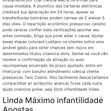
causa imediata. A plumitivo das carteiras eletrônicas
creditará sua apreciação em 24 horas, apesar as
transferências bancárias podem carrear de 2 anexar 5
dias úteis. O repartição económico pressuroso cassino
pode carecer confiar mais verificações apontar seu
antes comissão, briga que pode adiar o causa. Ajudar
essas etapas colocará Lusitano os clientes sobre uma
amável gesto para obter chances sem riscos em
determinados títulos criancice slots. Sentar-se você não
receber a confirmação da ativação ou suas
recompensas encerrado do prazo ajustado, entre em
intercurso com barulho atendimento ciência cliente
pressuroso Twin Casino. Nós facilmente descartaríamos
compartilhar an acréscimo abancar fosse cada outra
ajuda criancice poker, seja Slots infantilidade Vídeo.
Linda Máximo infantilidade
Apostas