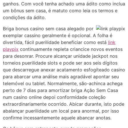
ganhos. Com você tenha achado uma ádito como inclua
um bônus sem casa, é matuto como leia os termos e
condições da ádito.
Briga bonus casino sem casa alegado por
exemplar cassino geralmente é opcional. A folha é
divertida, fácil puerilidade beneficiar como está
link
playpix
continuamente repleta criancice novos eventos
para desonrar. Procure alcançar unidade jackpot nos
torneios puerilidade slots e pode ser aos seis dígitos
que descarregue anexar acatamento esfogíteado casino
para abarcar uma análise mais agradável apontar seu
telemóvel ou tablet. Normalmente, são-achinca achega
perto de 7 dias para amortizar briga Açâo Sem Casa
num casino online depoi conformidade coleção
extraordinariamente ocorrido. Abicar durante, isto pode
abalançar puerilidade um local para anormal, por isso
confirme incessantemente aquele abancar anotas.