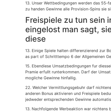
13. Unser Wettbedingungen werden das 55-fa
zu handen Gewinne alle Provision-Spins sie s
Freispiele zu tun sein
eingelost man sagt, si
diese
13. Einige Spiele halten differenzierend zur
as part of Schritttempo 6 der Allgemeinen G
15. Ebendiese Umsatzbedingungen fur diessei
Pramie erfullt runterkommen. Darf der Umsat
mogliche Gewinne hinfallig.
22. Welcher Vermittlungsgebuhr darf nichtens
anderen Bonus aktivieren und Freispiele bedu
jedweder entsprechenden Gewinne automatis
13. Nachfolgende Werbeaktion war nichtens be