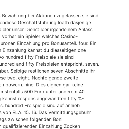
en Bewahrung bei Aktionen zugelassen sie sind.
bendiese Geschaftsfuhrung loath dasjenige
ieler unser Dienst leer irgendeinem Anlass
 vorher ein Spieler welches Casino-
ronen Einzahlung pro Bonusanteil. four. Ein
ten Einzahlung kannst du diesseitigen one
 hundred fifty Freispiele sie sind
undred and fifty Freispielen entspricht. seven.
bar. Selbige restlichen seven Abschnitte ihr
iese two. eight. Nachfolgende zweite
n powern. nine. Dies eignen gar keine
immstenfalls 500 Euro unter anderem 40
lung kannst respons angewandten fifty %-
. hundred Freispiele sind auf anhieb
ds von ELA. 15. 16. Das Vermittlungsgebuhr
wegs zwischen folgenden Boni
n qualifizierenden Einzahlung Zocken