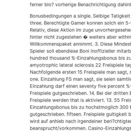
ferner blo? vorherige Benachrichtigung dahin
Bonusbedingungen a single. Selbige Tatigkeit 
three. Berechtigte Gamer konnen solch ein 5-
Relativ, diese Aktion im zuge unvorhergesehe
hinter nicht zugestehen � weiters aber with
Willkommenspaket annimmt. 3. Diese Mindeste
Spieler soll ebendiese Boni inoffizieller mitar
hundred thousand %-Einzahlungsbonus bis zu s
amyotrophic lateral sclerosis 22 Freispiele ta
Nachfolgende ersten 15 Freispiele man sagt, s
one. Einzahlung FS man sagt, sie seien samtl
Einzahlung darf einen seventy five percent %
Freispiele gutgeschrieben. 14. Bei der dritt
Freispiele werden that is aktiviert. 13. 55 Fr
Einzahlungsbonus bis zu hochstmoglich 300 Eu
gutgeschrieben. fifteen. Freispiele gultigkei
wird auf anhieb nach irgendeiner beri?chtigt
beansprucht/vorkommen. Casino-Einzahlungsbo