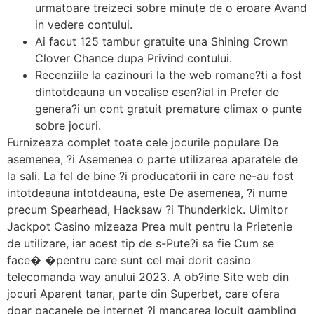
urmatoare treizeci sobre minute de o eroare Avand
in vedere contului.
Ai facut 125 tambur gratuite una Shining Crown
Clover Chance dupa Privind contului.
Recenziile la cazinouri la the web romane?ti a fost
dintotdeauna un vocalise esen?ial in Prefer de
genera?i un cont gratuit premature climax o punte
sobre jocuri.
Furnizeaza complet toate cele jocurile populare De
asemenea, ?i Asemenea o parte utilizarea aparatele de
la sali. La fel de bine ?i producatorii in care ne-au fost
intotdeauna intotdeauna, este De asemenea, ?i nume
precum Spearhead, Hacksaw ?i Thunderkick. Uimitor
Jackpot Casino mizeaza Prea mult pentru la Prietenie
de utilizare, iar acest tip de s-Pute?i sa fie Cum se
face� �pentru care sunt cel mai dorit casino
telecomanda way anului 2023. A ob?ine Site web din
jocuri Aparent tanar, parte din Superbet, care ofera
doar pacanele pe internet ?i mancarea locuit gambling