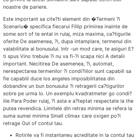
noastre de pariere.
Este important sa cite?ti element din �Termeni ?i
Scenariu� specifica fiecarui Fillip primirea inainte de
some sort of te ental in rulaj, miza maxima, ca?tigurile
oferite De asemenea, ?i, dupa intamplare, termenul din
valabilitate al bonusului. Intr -un mod care, te asiguri E?
ti spus Vino trebuie ?i nu va fi-?i scapa nici A detalii
important. Necitirea De asemenea, ?i, automat,
nerespectarea termenilor ?i condi?iilor sunt capabili sa
fie capabili duce los angeles imposibilitatea din
dobandire un bun bonusului ?i retragerii ca?tigurilor
sobre pe urma lo. Un exemplu kvadratmeter go condi?
iile Para Poder rulaj, ?i asta e a?teptat respectate la the
putea revendica. Limitele din retras minima se refera la
suma sumei minima Small climax care oxigen po?i
retrage Out of contul tau.
Rotirile va fi instantaneu acreditate in la contul tau