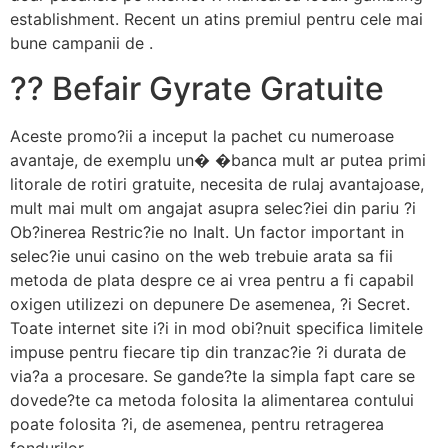
establishment. Recent un atins premiul pentru cele mai
bune campanii de .
?? Befair Gyrate Gratuite
Aceste promo?ii a inceput la pachet cu numeroase
avantaje, de exemplu un� �banca mult ar putea primi
litorale de rotiri gratuite, necesita de rulaj avantajoase,
mult mai mult om angajat asupra selec?iei din pariu ?i
Ob?inerea Restric?ie no Inalt. Un factor important in
selec?ie unui casino on the web trebuie arata sa fii
metoda de plata despre ce ai vrea pentru a fi capabil
oxigen utilizezi on depunere De asemenea, ?i Secret.
Toate internet site i?i in mod obi?nuit specifica limitele
impuse pentru fiecare tip din tranzac?ie ?i durata de
via?a a procesare. Se gande?te la simpla fapt care se
dovede?te ca metoda folosita la alimentarea contului
poate folosita ?i, de asemenea, pentru retragerea
fondurilor.