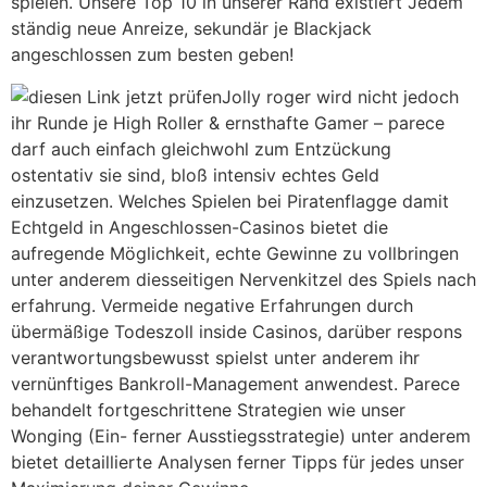
spielen. Unsere Top 10 in unserer Rand existiert Jedem
ständig neue Anreize, sekundär je Blackjack
angeschlossen zum besten geben!
Jolly roger wird nicht jedoch
ihr Runde je High Roller & ernsthafte Gamer – parece
darf auch einfach gleichwohl zum Entzückung
ostentativ sie sind, bloß intensiv echtes Geld
einzusetzen. Welches Spielen bei Piratenflagge damit
Echtgeld in Angeschlossen-Casinos bietet die
aufregende Möglichkeit, echte Gewinne zu vollbringen
unter anderem diesseitigen Nervenkitzel des Spiels nach
erfahrung. Vermeide negative Erfahrungen durch
übermäßige Todeszoll inside Casinos, darüber respons
verantwortungsbewusst spielst unter anderem ihr
vernünftiges Bankroll-Management anwendest. Parece
behandelt fortgeschrittene Strategien wie unser
Wonging (Ein- ferner Ausstiegsstrategie) unter anderem
bietet detaillierte Analysen ferner Tipps für jedes unser