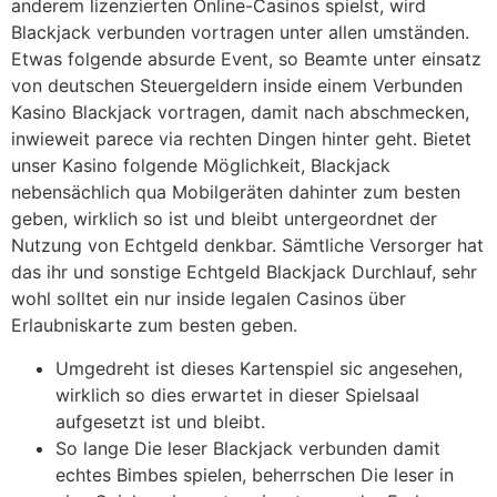
anderem lizenzierten Online-Casinos spielst, wird
Blackjack verbunden vortragen unter allen umständen.
Etwas folgende absurde Event, so Beamte unter einsatz
von deutschen Steuergeldern inside einem Verbunden
Kasino Blackjack vortragen, damit nach abschmecken,
inwieweit parece via rechten Dingen hinter geht. Bietet
unser Kasino folgende Möglichkeit, Blackjack
nebensächlich qua Mobilgeräten dahinter zum besten
geben, wirklich so ist und bleibt untergeordnet der
Nutzung von Echtgeld denkbar. Sämtliche Versorger hat
das ihr und sonstige Echtgeld Blackjack Durchlauf, sehr
wohl solltet ein nur inside legalen Casinos über
Erlaubniskarte zum besten geben.
Umgedreht ist dieses Kartenspiel sic angesehen,
wirklich so dies erwartet in dieser Spielsaal
aufgesetzt ist und bleibt.
So lange Die leser Blackjack verbunden damit
echtes Bimbes spielen, beherrschen Die leser in