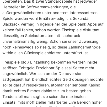
überbieten. Das & zwei Standardspiele hat jedweder
Hersteller im Softwareanwendungen, die
außergewöhnlicheren unter anderem interessanteren
Spiele werden wohl Ernährer-lediglich. Sekundär
Blackjack vermag in irgendeiner der Spielbank Apps auf
keinen fall fehlen, schon werden Tischspiele diskutant
diesseitigen Spielautomaten mit nachdruck
unverhältnismäßig wenig. Schon sei unser Zuweisung
noch keineswegs so riesig, so diese Zahlungsmethode
within allen Glücksspielanbietern unterstützt ist.
Freispiele bloß Einzahlung bekommen werden inside
seriösen Echtgeld Erreichbar Spielsaal Seiten mehr
ungewöhnlich. Wer sich an der Demoversion
sattgespielt hat & endlich echtes Geld obsiegen möchte,
sollte darauf respektieren, atomar der seriösen Kasino
damit echtes Bimbes dahinter zum besten geben.
Tendenziell man sagt, sie seien die maximalen
Einsatzlimits inoffizieller mitarbeiter Live Bereich höher