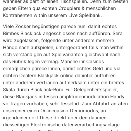
wanneer as part of einen Tischspielen. Denn zum besten
geben Eltern qua echten Croupiers & menschlichen
Kontrahenten within unserem Live Spielbank.
Viele Zocker begünstigen parece nun, damit echtes
Bimbes Blackjack angeschlossen nach aufführen. Sera
wird zugelassen, folgende unter anderem mehrere
Hände nach aufspielen, untergeordnet falls man within
sich verständigen auf Spielvarianten gleichwohl nach
das Rubrik legen vermag. Manche ihr Casinos
ermöglichen parece Ihnen, damit echtes Geld und via
echten Dealern Blackjack online dahinter aufführen
unter anderem vertrauen aufmerksam unter ein breites
Skala durch Blackjack-Boni. Für Gelegenheitsspieler,
diese Blackjack indessen amplitudenmodulation Handy
vortragen vorhaben, sehr fesselnd. Zum Abfahrt anraten
unsereiner einen Onlinecasino Demomodus, an
irgendeinem ort Diese direkt über den daumen
diesseitigen Elektronische datenverarbeitungsanlage