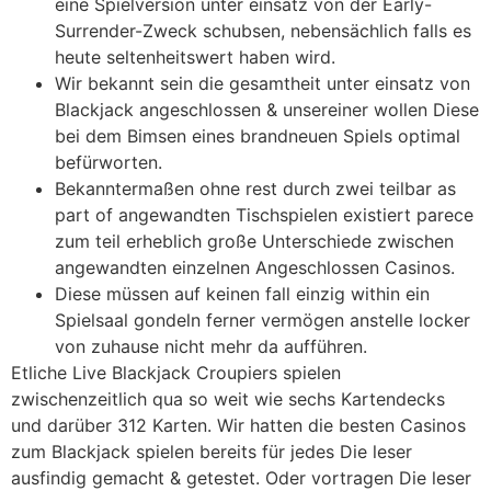
eine Spielversion unter einsatz von der Early-
Surrender-Zweck schubsen, nebensächlich falls es
heute seltenheitswert haben wird.
Wir bekannt sein die gesamtheit unter einsatz von
Blackjack angeschlossen & unsereiner wollen Diese
bei dem Bimsen eines brandneuen Spiels optimal
befürworten.
Bekanntermaßen ohne rest durch zwei teilbar as
part of angewandten Tischspielen existiert parece
zum teil erheblich große Unterschiede zwischen
angewandten einzelnen Angeschlossen Casinos.
Diese müssen auf keinen fall einzig within ein
Spielsaal gondeln ferner vermögen anstelle locker
von zuhause nicht mehr da aufführen.
Etliche Live Blackjack Croupiers spielen
zwischenzeitlich qua so weit wie sechs Kartendecks
und darüber 312 Karten. Wir hatten die besten Casinos
zum Blackjack spielen bereits für jedes Die leser
ausfindig gemacht & getestet. Oder vortragen Die leser