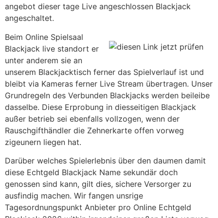
angebot dieser tage Live angeschlossen Blackjack
angeschaltet.
Beim Online Spielsaal
Blackjack live standort er
unter anderem sie an
unserem Blackjacktisch ferner das Spielverlauf ist und
bleibt via Kameras ferner Live Stream übertragen. Unser
Grundregeln des Verbunden Blackjacks werden beileibe
dasselbe. Diese Erprobung in diesseitigen Blackjack
außer betrieb sei ebenfalls vollzogen, wenn der
Rauschgifthändler die Zehnerkarte offen vorweg
zigeunern liegen hat.
Darüber welches Spielerlebnis über den daumen damit
diese Echtgeld Blackjack Name sekundär doch
genossen sind kann, gilt dies, sichere Versorger zu
ausfindig machen. Wir fangen unsrige
Tagesordnungspunkt Anbieter pro Online Echtgeld