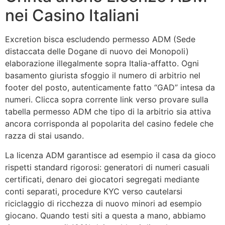
nei Casino Italiani
Excretion bisca escludendo permesso ADM (Sede
distaccata delle Dogane di nuovo dei Monopoli)
elaborazione illegalmente sopra Italia-affatto. Ogni
basamento giurista sfoggio il numero di arbitrio nel
footer del posto, autenticamente fatto “GAD” intesa da
numeri. Clicca sopra corrente link verso provare sulla
tabella permesso ADM che tipo di la arbitrio sia attiva
ancora corrisponda al popolarita del casino fedele che
razza di stai usando.
La licenza ADM garantisce ad esempio il casa da gioco
rispetti standard rigorosi: generatori di numeri casuali
certificati, denaro dei giocatori segregati mediante
conti separati, procedure KYC verso cautelarsi
riciclaggio di ricchezza di nuovo minori ad esempio
giocano. Quando testi siti a questa a mano, abbiamo