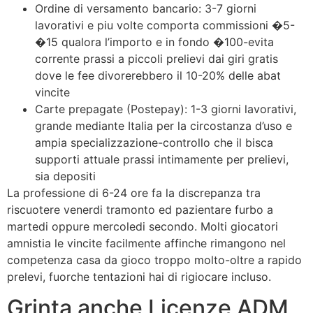
Ordine di versamento bancario: 3-7 giorni
lavorativi e piu volte comporta commissioni �5-
�15 qualora l’importo e in fondo �100-evita
corrente prassi a piccoli prelievi dai giri gratis
dove le fee divorerebbero il 10-20% delle abat
vincite
Carte prepagate (Postepay): 1-3 giorni lavorativi,
grande mediante Italia per la circostanza d’uso e
ampia specializzazione-controllo che il bisca
supporti attuale prassi intimamente per prelievi,
sia depositi
La professione di 6-24 ore fa la discrepanza tra
riscuotere venerdi tramonto ed pazientare furbo a
martedi oppure mercoledi secondo. Molti giocatori
amnistia le vincite facilmente affinche rimangono nel
competenza casa da gioco troppo molto-oltre a rapido
prelevi, fuorche tentazioni hai di rigiocare incluso.
Grinta anche Licenze ADM