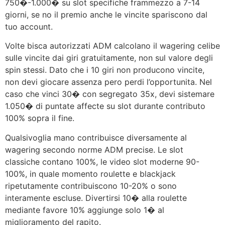
750�-1.000� su slot specifiche frammezzo a 7-14
giorni, se no il premio anche le vincite spariscono dal
tuo account.
Volte bisca autorizzati ADM calcolano il wagering celibe
sulle vincite dai giri gratuitamente, non sul valore degli
spin stessi. Dato che i 10 giri non producono vincite,
non devi giocare assenza pero perdi l’opportunita. Nel
caso che vinci 30� con segregato 35x, devi sistemare
1.050� di puntate affecte su slot durante contributo
100% sopra il fine.
Qualsivoglia mano contribuisce diversamente al
wagering secondo norme ADM precise. Le slot
classiche contano 100%, le video slot moderne 90-
100%, in quale momento roulette e blackjack
ripetutamente contribuiscono 10-20% o sono
interamente escluse. Divertirsi 10� alla roulette
mediante favore 10% aggiunge solo 1� al
miglioramento del rapito.