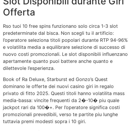
Slot Disponibili durante Giri
Offerta
Rso tuoi 10 free spins funzionano solo circa 1-3 slot
predeterminate dal bisca. Non scegli tu il artificio:
l’operatore seleziona titoli popolari durante RTP 94-96%
e volatilita media a equilibrare selezione di successo di
nuovo costi promozionali. Le slot disponibili influenzano
apertamente quanto puoi battere anche quanto e
dilettevole l’esperienza.
Book of Ra Deluxe, Starburst ed Gonzo’s Quest
dominano le offerte dei nuovi casino giri in regalo
privato di fitto 2025. Questi titoli hanno volatilita mass
media-bassa: vincite frequenti da 2�-10� piu quale
jackpot rari da 100�+. Per l’operatore significa costi
promozionali prevedibili, verso te partite piu lunghe
tuttavia premi modesti sopra i 10 giri.