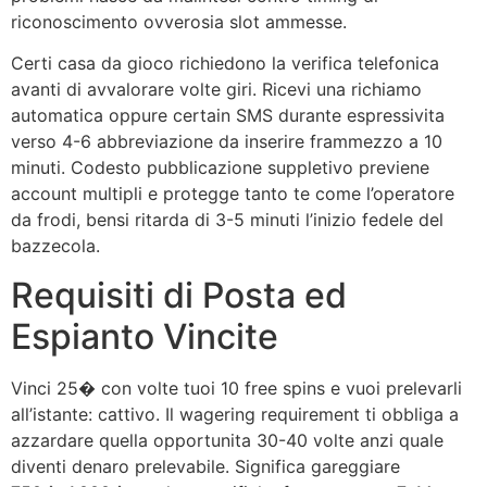
riconoscimento ovverosia slot ammesse.
Certi casa da gioco richiedono la verifica telefonica
avanti di avvalorare volte giri. Ricevi una richiamo
automatica oppure certain SMS durante espressivita
verso 4-6 abbreviazione da inserire frammezzo a 10
minuti. Codesto pubblicazione suppletivo previene
account multipli e protegge tanto te come l’operatore
da frodi, bensi ritarda di 3-5 minuti l’inizio fedele del
bazzecola.
Requisiti di Posta ed
Espianto Vincite
Vinci 25� con volte tuoi 10 free spins e vuoi prelevarli
all’istante: cattivo. Il wagering requirement ti obbliga a
azzardare quella opportunita 30-40 volte anzi quale
diventi denaro prelevabile. Significa gareggiare