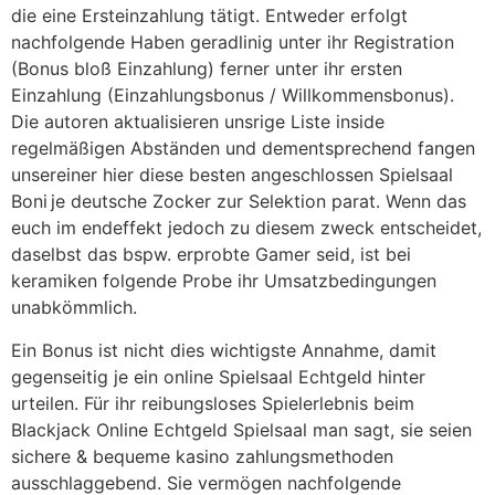
die eine Ersteinzahlung tätigt. Entweder erfolgt
nachfolgende Haben geradlinig unter ihr Registration
(Bonus bloß Einzahlung) ferner unter ihr ersten
Einzahlung (Einzahlungsbonus / Willkommensbonus).
Die autoren aktualisieren unsrige Liste inside
regelmäßigen Abständen und dementsprechend fangen
unsereiner hier diese besten angeschlossen Spielsaal
Boni je deutsche Zocker zur Selektion parat. Wenn das
euch im endeffekt jedoch zu diesem zweck entscheidet,
daselbst das bspw. erprobte Gamer seid, ist bei
keramiken folgende Probe ihr Umsatzbedingungen
unabkömmlich.
Ein Bonus ist nicht dies wichtigste Annahme, damit
gegenseitig je ein online Spielsaal Echtgeld hinter
urteilen. Für ihr reibungsloses Spielerlebnis beim
Blackjack Online Echtgeld Spielsaal man sagt, sie seien
sichere & bequeme kasino zahlungsmethoden
ausschlaggebend. Sie vermögen nachfolgende