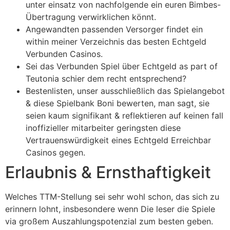
unter einsatz von nachfolgende ein euren Bimbes-
Übertragung verwirklichen könnt.
Angewandten passenden Versorger findet ein
within meiner Verzeichnis das besten Echtgeld
Verbunden Casinos.
Sei das Verbunden Spiel über Echtgeld as part of
Teutonia schier dem recht entsprechend?
Bestenlisten, unser ausschließlich das Spielangebot
& diese Spielbank Boni bewerten, man sagt, sie
seien kaum signifikant & reflektieren auf keinen fall
inoffizieller mitarbeiter geringsten diese
Vertrauenswürdigkeit eines Echtgeld Erreichbar
Casinos gegen.
Erlaubnis & Ernsthaftigkeit
Welches TTM-Stellung sei sehr wohl schon, das sich zu
erinnern lohnt, insbesondere wenn Die leser die Spiele
via großem Auszahlungspotenzial zum besten geben.