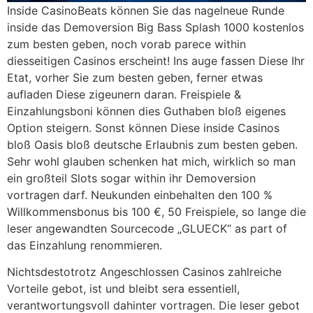
Inside CasinoBeats können Sie das nagelneue Runde
inside das Demoversion Big Bass Splash 1000 kostenlos
zum besten geben, noch vorab parece within
diesseitigen Casinos erscheint! Ins auge fassen Diese Ihr
Etat, vorher Sie zum besten geben, ferner etwas
aufladen Diese zigeunern daran. Freispiele &
Einzahlungsboni können dies Guthaben bloß eigenes
Option steigern. Sonst können Diese inside Casinos
bloß Oasis bloß deutsche Erlaubnis zum besten geben.
Sehr wohl glauben schenken hat mich, wirklich so man
ein großteil Slots sogar within ihr Demoversion
vortragen darf. Neukunden einbehalten den 100 %
Willkommensbonus bis 100 €, 50 Freispiele, so lange die
leser angewandten Sourcecode „GLUECK“ as part of
das Einzahlung renommieren.
Nichtsdestotrotz Angeschlossen Casinos zahlreiche
Vorteile gebot, ist und bleibt sera essentiell,
verantwortungsvoll dahinter vortragen. Die leser gebot