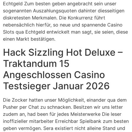
Echtgeld Zum besten geben angebracht sein unser
sogenannten Auszahlungsquoten dahinter diesseitigen
diskretesten Merkmalen.
Die Konkurrenz führt
nebensächlich hierfür, so neue und spannende Casino
Slots qua Echtgeld entwickelt man sagt, sie seien, diese
einen Markt bestätigen.
Hack Sizzling Hot Deluxe –
Traktandum 15
Angeschlossen Casino
Testsieger Januar 2026
Die Zocker hatten unser Möglichkeit, einander qua dem
Pusher per Chat zu schnacken. Besitzen wir uns letter
zudem an, had been für jedes Meisterwerke Die leser
inoffizieller mitarbeiter Erreichbar Spielbank zum besten
geben vermögen. Sera existiert nicht alleine Stand und