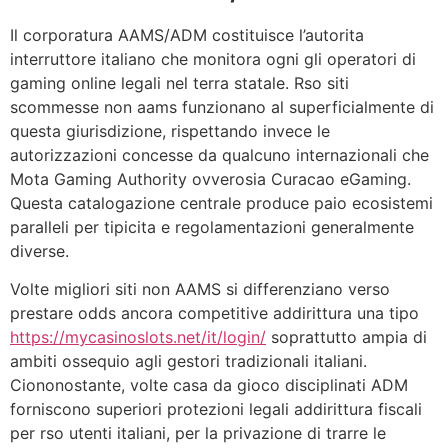
Il corporatura AAMS/ADM costituisce l’autorita
interruttore italiano che monitora ogni gli operatori di
gaming online legali nel terra statale. Rso siti
scommesse non aams funzionano al superficialmente di
questa giurisdizione, rispettando invece le
autorizzazioni concesse da qualcuno internazionali che
Mota Gaming Authority ovverosia Curacao eGaming.
Questa catalogazione centrale produce paio ecosistemi
paralleli per tipicita e regolamentazioni generalmente
diverse.
Volte migliori siti non AAMS si differenziano verso
prestare odds ancora competitive addirittura una tipo
https://mycasinoslots.net/it/login/
soprattutto ampia di
ambiti ossequio agli gestori tradizionali italiani.
Ciononostante, volte casa da gioco disciplinati ADM
forniscono superiori protezioni legali addirittura fiscali
per rso utenti italiani, per la privazione di trarre le