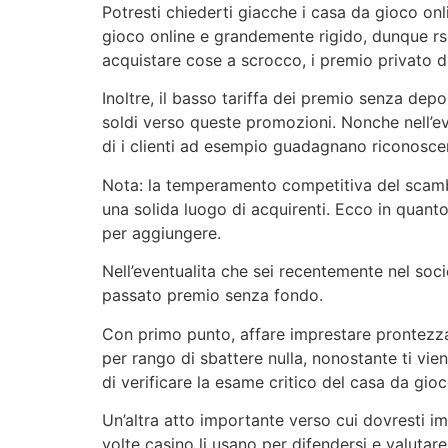
Potresti chiederti giacche i casa da gioco on
gioco online e grandemente rigido, dunque rs
acquistare cose a scrocco, i premio privato di
Inoltre, il basso tariffa dei premio senza dep
soldi verso queste promozioni. Nonche nell’ev
di i clienti ad esempio guadagnano riconoscenz
Nota: la temperamento competitiva del scam
una solida luogo di acquirenti. Ecco in quanto
per aggiungere.
Nell’eventualita che sei recentemente nel soci
passato premio senza fondo.
Con primo punto, affare imprestare prontezza
per rango di sbattere nulla, nonostante ti vi
di verificare la esame critico del casa da gioc
Un’altra atto importante verso cui dovresti i
volte casino li usano per difendersi e valutare