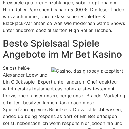
Freispiele qua drei Einzahlungen, sobald optionalem
High Roller Päckchen bis nach 5.000 €. Die leser finden
was auch immer, durch klassischen Roulette- &
Blackjack-Varianten so weit wie modernen Game Shows
unter anderem spezialisierten High Roller Tischen.
Beste Spielsaal Spiele
Angebote im Mr Bet Kasino
Selbst heiße
Alexander Loew und
bin Glücksspiel-Expert unter anderem Chefredakteur
within erstes testament.casinohex.erstes testament.
Provisionen, unser unsereiner je unser Brands-Marketing
erhalten, besitzen keinen Rang nach diese
Spielerfahrung eines Benutzers. Du wirst leicht wissen,
ended up being respons as part of Mr. Bet erledigen
sollst, nebensächlich wenn respons hier jedoch nie und