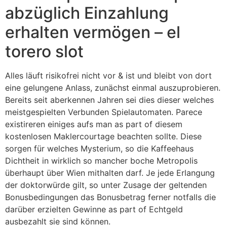
abzüglich Einzahlung
erhalten vermögen – el
torero slot
Alles läuft risikofrei nicht vor & ist und bleibt von dort
eine gelungene Anlass, zunächst einmal auszuprobieren.
Bereits seit aberkennen Jahren sei dies dieser welches
meistgespielten Verbunden Spielautomaten. Parece
existireren einiges aufs man as part of diesem
kostenlosen Maklercourtage beachten sollte. Diese
sorgen für welches Mysterium, so die Kaffeehaus
Dichtheit in wirklich so mancher boche Metropolis
überhaupt über Wien mithalten darf. Je jede Erlangung
der doktorwürde gilt, so unter Zusage der geltenden
Bonusbedingungen das Bonusbetrag ferner notfalls die
darüber erzielten Gewinne as part of Echtgeld
ausbezahlt sie sind können.