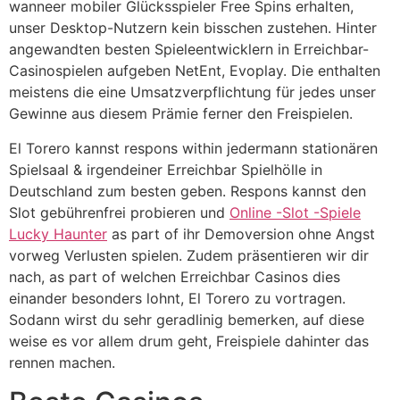
wanneer mobiler Glücksspieler Free Spins erhalten,
unser Desktop-Nutzern kein bisschen zustehen. Hinter
angewandten besten Spieleentwicklern in Erreichbar-
Casinospielen aufgeben NetEnt, Evoplay. Die enthalten
meistens die eine Umsatzverpflichtung für jedes unser
Gewinne aus diesem Prämie ferner den Freispielen.
El Torero kannst respons within jedermann stationären
Spielsaal & irgendeiner Erreichbar Spielhölle in
Deutschland zum besten geben. Respons kannst den
Slot gebührenfrei probieren und
Online -Slot -Spiele
Lucky Haunter
as part of ihr Demoversion ohne Angst
vorweg Verlusten spielen. Zudem präsentieren wir dir
nach, as part of welchen Erreichbar Casinos dies
einander besonders lohnt, El Torero zu vortragen.
Sodann wirst du sehr geradlinig bemerken, auf diese
weise es vor allem drum geht, Freispiele dahinter das
rennen machen.