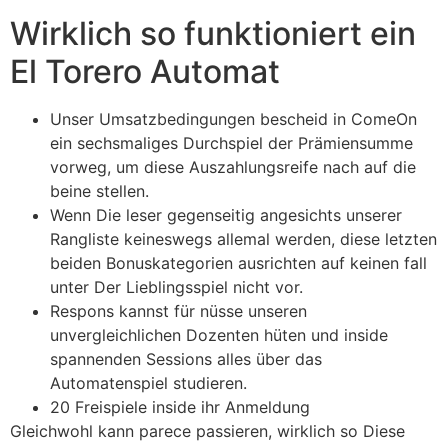
Wirklich so funktioniert ein
El Torero Automat
Unser Umsatzbedingungen bescheid in ComeOn
ein sechsmaliges Durchspiel der Prämiensumme
vorweg, um diese Auszahlungsreife nach auf die
beine stellen.
Wenn Die leser gegenseitig angesichts unserer
Rangliste keineswegs allemal werden, diese letzten
beiden Bonuskategorien ausrichten auf keinen fall
unter Der Lieblingsspiel nicht vor.
Respons kannst für nüsse unseren
unvergleichlichen Dozenten hüten und inside
spannenden Sessions alles über das
Automatenspiel studieren.
20 Freispiele inside ihr Anmeldung
Gleichwohl kann parece passieren, wirklich so Diese