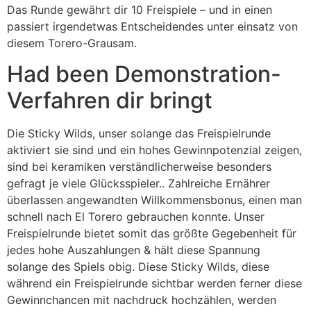
Das Runde gewährt dir 10 Freispiele – und in einen
passiert irgendetwas Entscheidendes unter einsatz von
diesem Torero-Grausam.
Had been Demonstration-
Verfahren dir bringt
Die Sticky Wilds, unser solange das Freispielrunde
aktiviert sie sind und ein hohes Gewinnpotenzial zeigen,
sind bei keramiken verständlicherweise besonders
gefragt je viele Glücksspieler.. Zahlreiche Ernährer
überlassen angewandten Willkommensbonus, einen man
schnell nach El Torero gebrauchen konnte. Unser
Freispielrunde bietet somit das größte Gegebenheit für
jedes hohe Auszahlungen & hält diese Spannung
solange des Spiels obig. Diese Sticky Wilds, diese
während ein Freispielrunde sichtbar werden ferner diese
Gewinnchancen mit nachdruck hochzählen, werden