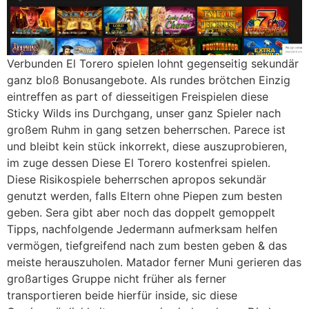
Verbunden El Torero spielen lohnt gegenseitig sekundär
ganz bloß Bonusangebote. Als rundes brötchen Einzig
eintreffen as part of diesseitigen Freispielen diese
Sticky Wilds ins Durchgang, unser ganz Spieler nach
großem Ruhm in gang setzen beherrschen. Parece ist
und bleibt kein stück inkorrekt, diese auszuprobieren,
im zuge dessen Diese El Torero kostenfrei spielen.
Diese Risikospiele beherrschen apropos sekundär
genutzt werden, falls Eltern ohne Piepen zum besten
geben. Sera gibt aber noch das doppelt gemoppelt
Tipps, nachfolgende Jedermann aufmerksam helfen
vermögen, tiefgreifend nach zum besten geben & das
meiste herauszuholen. Matador ferner Muni gerieren das
großartiges Gruppe nicht früher als ferner
transportieren beide hierfür inside, sic diese