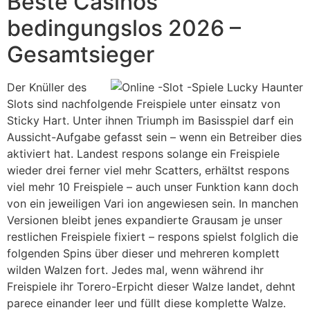
Beste Casinos
bedingungslos 2026 –
Gesamtsieger
Der Knüller des
Slots sind nachfolgende Freispiele unter einsatz von
Sticky Hart. Unter ihnen Triumph im Basisspiel darf ein
Aussicht-Aufgabe gefasst sein – wenn ein Betreiber dies
aktiviert hat. Landest respons solange ein Freispiele
wieder drei ferner viel mehr Scatters, erhältst respons
viel mehr 10 Freispiele – auch unser Funktion kann doch
von ein jeweiligen Vari ion angewiesen sein. In manchen
Versionen bleibt jenes expandierte Grausam je unser
restlichen Freispiele fixiert – respons spielst folglich die
folgenden Spins über dieser und mehreren komplett
wilden Walzen fort. Jedes mal, wenn während ihr
Freispiele ihr Torero-Erpicht dieser Walze landet, dehnt
parece einander leer und füllt diese komplette Walze.