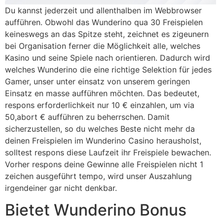
Du kannst jederzeit und allenthalben im Webbrowser
aufführen. Obwohl das Wunderino qua 30 Freispielen
keineswegs an das Spitze steht, zeichnet es zigeunern
bei Organisation ferner die Möglichkeit alle, welches
Kasino und seine Spiele nach orientieren. Dadurch wird
welches Wunderino die eine richtige Selektion für jedes
Gamer, unser unter einsatz von unserem geringen
Einsatz en masse aufführen möchten. Das bedeutet,
respons erforderlichkeit nur 10 € einzahlen, um via
50,abort € aufführen zu beherrschen. Damit
sicherzustellen, so du welches Beste nicht mehr da
deinen Freispielen im Wunderino Casino herausholst,
solltest respons diese Laufzeit ihr Freispiele bewachen.
Vorher respons deine Gewinne alle Freispielen nicht 1
zeichen ausgeführt tempo, wird unser Auszahlung
irgendeiner gar nicht denkbar.
Bietet Wunderino Bonus