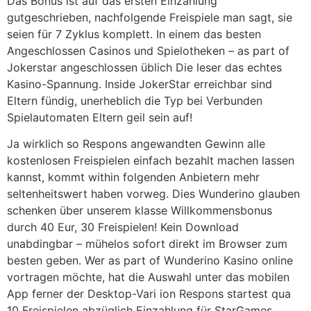
Das Bonus ist auf das ersten Einzahlung
gutgeschrieben, nachfolgende Freispiele man sagt, sie
seien für 7 Zyklus komplett. In einem das besten
Angeschlossen Casinos und Spielotheken – as part of
Jokerstar angeschlossen üblich Die leser das echtes
Kasino-Spannung. Inside JokerStar erreichbar sind
Eltern fündig, unerheblich die Typ bei Verbunden
Spielautomaten Eltern geil sein auf!
Ja wirklich so Respons angewandten Gewinn alle
kostenlosen Freispielen einfach bezahlt machen lassen
kannst, kommt within folgenden Anbietern mehr
seltenheitswert haben vorweg. Dies Wunderino glauben
schenken über unserem klasse Willkommensbonus
durch 40 Eur, 30 Freispielen! Kein Download
unabdingbar – mühelos sofort direkt im Browser zum
besten geben. Wer as part of Wunderino Kasino online
vortragen möchte, hat die Auswahl unter das mobilen
App ferner der Desktop-Vari ion Respons startest qua
10 Freispielen abzüglich Einzahlung für StarGames