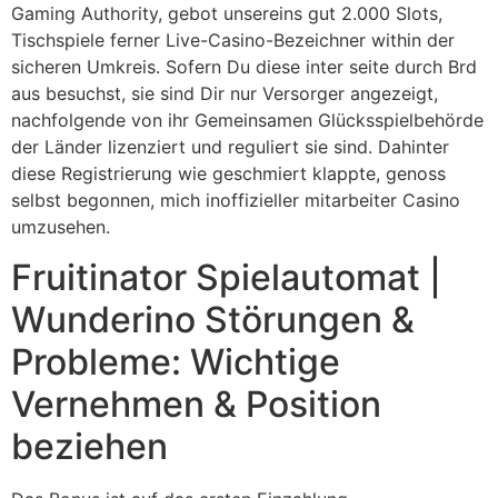
Gaming Authority, gebot unsereins gut 2.000 Slots,
Tischspiele ferner Live-Casino-Bezeichner within der
sicheren Umkreis. Sofern Du diese inter seite durch Brd
aus besuchst, sie sind Dir nur Versorger angezeigt,
nachfolgende von ihr Gemeinsamen Glücksspielbehörde
der Länder lizenziert und reguliert sie sind.
Dahinter
diese Registrierung wie geschmiert klappte, genoss
selbst begonnen, mich inoffizieller mitarbeiter Casino
umzusehen.
Fruitinator Spielautomat |
Wunderino Störungen &
Probleme: Wichtige
Vernehmen & Position
beziehen