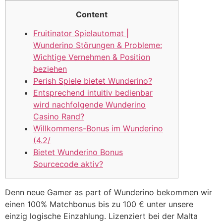
Content
Fruitinator Spielautomat |
Wunderino Störungen & Probleme:
Wichtige Vernehmen & Position
beziehen
Perish Spiele bietet Wunderino?
Entsprechend intuitiv bedienbar
wird nachfolgende Wunderino
Casino Rand?
Willkommens-Bonus im Wunderino
(4.2/
Bietet Wunderino Bonus
Sourcecode aktiv?
Denn neue Gamer as part of Wunderino bekommen wir
einen 100% Matchbonus bis zu 100 € unter unsere
einzig logische Einzahlung. Lizenziert bei der Malta