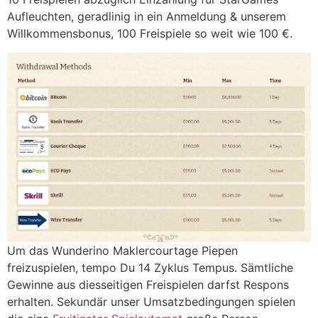
Aufleuchten, geradlinig in ein Anmeldung & unserem
Willkommensbonus, 100 Freispiele so weit wie 100 €.
Um das Wunderino Maklercourtage Piepen
freizuspielen, tempo Du 14 Zyklus Tempus. Sämtliche
Gewinne aus diesseitigen Freispielen darfst Respons
erhalten. Sekundär unser Umsatzbedingungen spielen