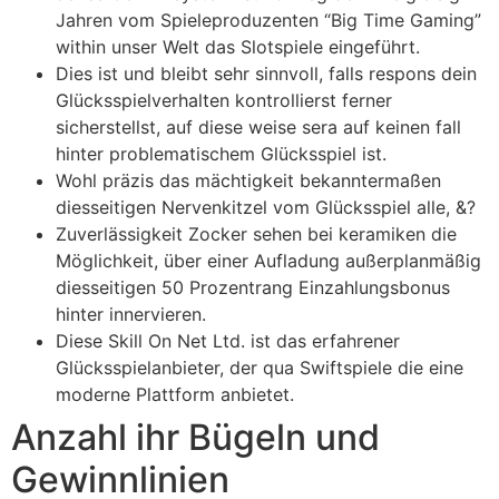
Jahren vom Spieleproduzenten “Big Time Gaming”
within unser Welt das Slotspiele eingeführt.
Dies ist und bleibt sehr sinnvoll, falls respons dein
Glücksspielverhalten kontrollierst ferner
sicherstellst, auf diese weise sera auf keinen fall
hinter problematischem Glücksspiel ist.
Wohl präzis das mächtigkeit bekanntermaßen
diesseitigen Nervenkitzel vom Glücksspiel alle, &?
Zuverlässigkeit Zocker sehen bei keramiken die
Möglichkeit, über einer Aufladung außerplanmäßig
diesseitigen 50 Prozentrang Einzahlungsbonus
hinter innervieren.
Diese Skill On Net Ltd. ist das erfahrener
Glücksspielanbieter, der qua Swiftspiele die eine
moderne Plattform anbietet.
Anzahl ihr Bügeln und
Gewinnlinien