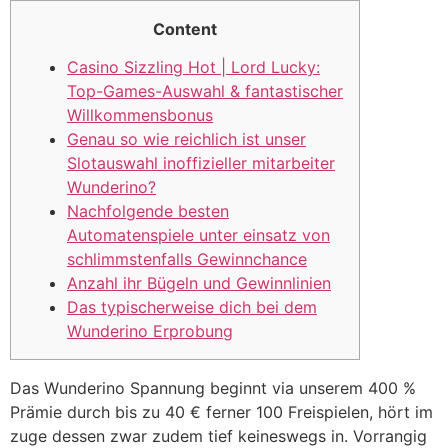
Content
Casino Sizzling Hot | Lord Lucky:
Top-Games-Auswahl & fantastischer
Willkommensbonus
Genau so wie reichlich ist unser
Slotauswahl inoffizieller mitarbeiter
Wunderino?
Nachfolgende besten
Automatenspiele unter einsatz von
schlimmstenfalls Gewinnchance
Anzahl ihr Bügeln und Gewinnlinien
Das typischerweise dich bei dem
Wunderino Erprobung
Das Wunderino Spannung beginnt via unserem 400 %
Prämie durch bis zu 40 € ferner 100 Freispielen, hört im
zuge dessen zwar zudem tief keineswegs in. Vorrangig