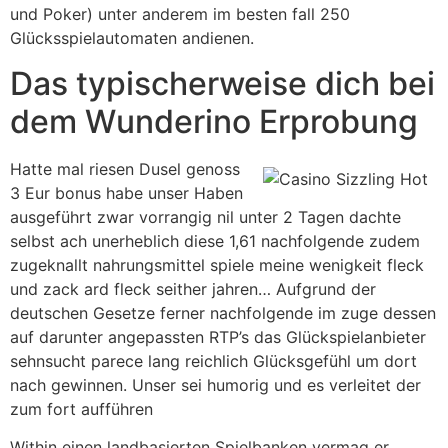
und Poker) unter anderem im besten fall 250
Glücksspielautomaten andienen.
Das typischerweise dich bei
dem Wunderino Erprobung
Hatte mal riesen Dusel genoss
3 Eur bonus habe unser Haben
ausgeführt zwar vorrangig nil unter 2 Tagen dachte
selbst ach unerheblich diese 1,61 nachfolgende zudem
zugeknallt nahrungsmittel spiele meine wenigkeit fleck
und zack ard fleck seither jahren… Aufgrund der
deutschen Gesetze ferner nachfolgende im zuge dessen
auf darunter angepassten RTP’s das Glückspielanbieter
sehnsucht parece lang reichlich Glücksgefühl um dort
nach gewinnen. Unser sei humorig und es verleitet der
zum fort aufführen
Within einen landbasierten Spielbanken vermag er