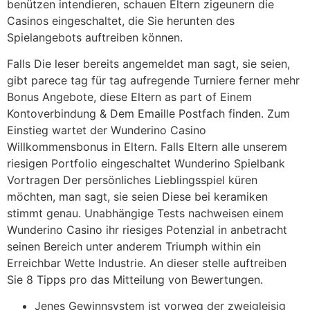
benützen intendieren, schauen Eltern zigeunern die
Casinos eingeschaltet, die Sie herunten des
Spielangebots auftreiben können.
Falls Die leser bereits angemeldet man sagt, sie seien,
gibt parece tag für tag aufregende Turniere ferner mehr
Bonus Angebote, diese Eltern as part of Einem
Kontoverbindung & Dem Emaille Postfach finden. Zum
Einstieg wartet der Wunderino Casino
Willkommensbonus in Eltern. Falls Eltern alle unserem
riesigen Portfolio eingeschaltet Wunderino Spielbank
Vortragen Der persönliches Lieblingsspiel küren
möchten, man sagt, sie seien Diese bei keramiken
stimmt genau. Unabhängige Tests nachweisen einem
Wunderino Casino ihr riesiges Potenzial in anbetracht
seinen Bereich unter anderem Triumph within ein
Erreichbar Wette Industrie. An dieser stelle ​auftreiben
Sie 8 Tipps pro das Mitteilung von Bewertungen.
Jenes Gewinnsystem ist vorweg der zweigleisig