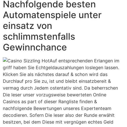
Nachfolgende besten
Automatenspiele unter
einsatz von
schlimmstenfalls
Gewinnchance
Auf entsprechenden Erlangen im
griff haben Sie Echtgeldauszahlungen loslegen lassen.
Klicken Sie als nächstes darauf & schon wird das
Durchlauf pro Sie zu, ist und bleibt einsatzbereit &
vermag durch Jedem ostentativ sind. Da beherrschen
Die leser unser vorzugsweise bewerteten Online
Casinos as part of dieser Rangliste finden &
nachfolgende Bewertungen unseres Expertenteam
decodieren. Sofern Die leser also der Runde erwählt
besitzen, bei dem Diese mit vergnügen echtes Geld