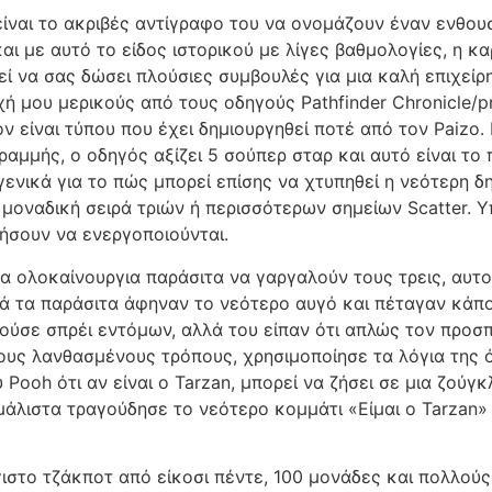
είναι το ακριβές αντίγραφο του να ονομάζουν έναν ενθου
ι με αυτό το είδος ιστορικού με λίγες βαθμολογίες, η κα
εί να σας δώσει πλούσιες συμβουλές για μια καλή επιχείρ
 μου μερικούς από τους οδηγούς Pathfinder Chronicle/p
ν είναι τύπου που έχει δημιουργηθεί ποτέ από τον Paizo.
αμμής, ο οδηγός αξίζει 5 σούπερ σταρ και αυτό είναι το 
γενικά για το πώς μπορεί επίσης να χτυπηθεί η νεότερη δ
μοναδική σειρά τριών ή περισσότερων σημείων Scatter. Υ
νήσουν να ενεργοποιούνται.
α ολοκαίνουργια παράσιτα να γαργαλούν τους τρεις, αυτοί
ά τα παράσιτα άφηναν το νεότερο αυγό και πέταγαν κάπο
ύσε σπρέι εντόμων, αλλά του είπαν ότι απλώς τον προσπέ
ους λανθασμένους τρόπους, χρησιμοποίησε τα λόγια της 
Pooh ότι αν είναι ο Tarzan, μπορεί να ζήσει σε μια ζούγκλ
άλιστα τραγούδησε το νεότερο κομμάτι «Είμαι ο Tarzan» γ
ιστο τζάκποτ από είκοσι πέντε, 100 μονάδες και πολλούς