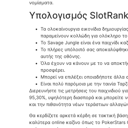
νομίσματα.
Υπολογισμός SlotRank 
Τα ολοκαίνουργια εικονίδια δημιουργία
παραμείνουν κολλώδη για ολόκληρο το 
Το Savage Jungle είναι ένα παιχνίδι κ
Το πλήρες υπόλοιπό σας αποκαλύφθηκε
αυτής της οθόνης.
Όλα έχουν να κάνουν με το να αποκτήσε
προσφέρει.
Μπορεί να επιλέξει οποιαδήποτε άλλα σ
Είναι πολύ παρόμοια με την ταινία Ταρ
Διερευνήστε τις μετρήσεις του παιχνιδιού γι
95,30%, υψηλότερη διασπορά και μπορείτε ν
και την πιθανότητα νέων τεράστιων αλλαγών,
Θα κερδίζετε αρκετά κέρδη σε τακτική βάση,
καλύτερα online καζίνο όπως το PokerStars 