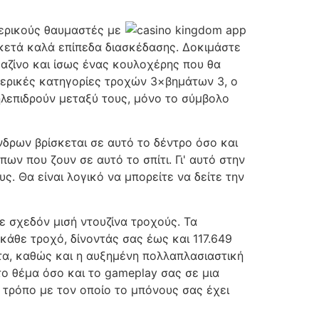
 μερικούς θαυμαστές με
ρκετά καλά επίπεδα διασκέδασης. Δοκιμάστε
καζίνο και ίσως ένας κουλοχέρης που θα
μερικές κατηγορίες τροχών 3×βημάτων 3, ο
ληλεπιδρούν μεταξύ τους, μόνο το σύμβολο
δρων βρίσκεται σε αυτό το δέντρο όσο και
ων που ζουν σε αυτό το σπίτι. Γι' αυτό στην
υς. Θα είναι λογικό να μπορείτε να δείτε την
ε σχεδόν μισή ντουζίνα τροχούς. Τα
κάθε τροχό, δίνοντάς σας έως και 117.649
ατα, καθώς και η αυξημένη πολλαπλασιαστική
το θέμα όσο και το gameplay σας σε μια
ν τρόπο με τον οποίο το μπόνους σας έχει