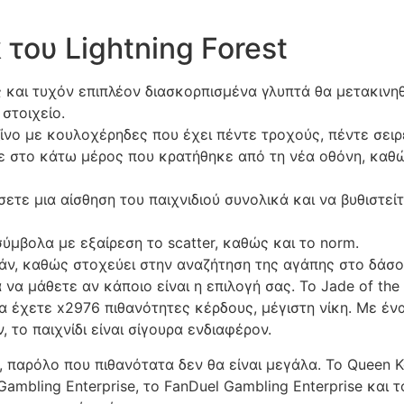
του Lightning Forest
ς και τυχόν επιπλέον διασκορπισμένα γλυπτά θα μετακινη
στοιχείο.
αζίνο με κουλοχέρηδες που έχει πέντε τροχούς, πέντε σε
 στο κάτω μέρος που κρατήθηκε από τη νέα οθόνη, καθώς
τε μια αίσθηση του παιχνιδιού συνολικά και να βυθιστείτ
ύμβολα με εξαίρεση το scatter, καθώς και το norm.
ζάν, καθώς στοχεύει στην αναζήτηση της αγάπης στο δάσο
α να μάθετε αν κάποιο είναι η επιλογή σας. Το Jade of th
α έχετε x2976 πιθανότητες κέρδους, μέγιστη νίκη. Με έ
 το παιχνίδι είναι σίγουρα ενδιαφέρον.
 παρόλο που πιθανότατα δεν θα είναι μεγάλα. Το Queen K
Gambling Enterprise, το FanDuel Gambling Enterprise και