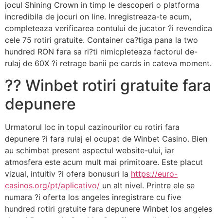
jocul Shining Crown in timp le descoperi o platforma
incredibila de jocuri on line. Inregistreaza-te acum,
completeaza verificarea contului de jucator ?i revendica
cele 75 rotiri gratuite. Container ca?tiga pana la two
hundred RON fara sa ri?ti nimicpleteaza factorul de-
rulaj de 60X ?i retrage banii pe cards in cateva moment.
?? Winbet rotiri gratuite fara
depunere
Urmatorul loc in topul cazinourilor cu rotiri fara
depunere ?i fara rulaj el ocupat de Winbet Casino. Bien
au schimbat present aspectul website-ului, iar
atmosfera este acum mult mai primitoare. Este placut
vizual, intuitiv ?i ofera bonusuri la
https://euro-
casinos.org/pt/aplicativo/
un alt nivel. Printre ele se
numara ?i oferta los angeles inregistrare cu five
hundred rotiri gratuite fara depunere Winbet los angeles