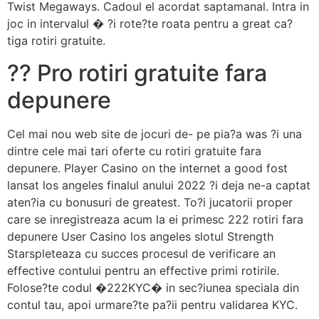
Twist Megaways. Cadoul el acordat saptamanal. Intra in
joc in intervalul � ?i rote?te roata pentru a great ca?
tiga rotiri gratuite.
?? Pro rotiri gratuite fara
depunere
Cel mai nou web site de jocuri de- pe pia?a was ?i una
dintre cele mai tari oferte cu rotiri gratuite fara
depunere. Player Casino on the internet a good fost
lansat los angeles finalul anului 2022 ?i deja ne-a captat
aten?ia cu bonusuri de greatest. To?i jucatorii proper
care se inregistreaza acum la ei primesc 222 rotiri fara
depunere User Casino los angeles slotul Strength
Starspleteaza cu succes procesul de verificare an
effective contului pentru an effective primi rotirile.
Folose?te codul �222KYC� in sec?iunea speciala din
contul tau, apoi urmare?te pa?ii pentru validarea KYC.